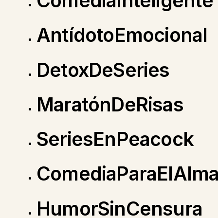
ComediaInteligente
AntídotoEmocional
DetoxDeSeries
MaratónDeRisas
SeriesEnPeacock
ComediaParaElAlm
HumorSinCensura