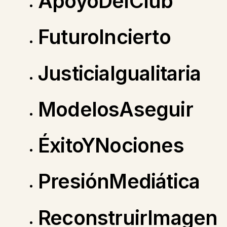
ApoyoDelClub
FuturoIncierto
JusticiaIgualitaria
ModelosAseguir
ÉxitoYNociones
PresiónMediática
ReconstruirImagen