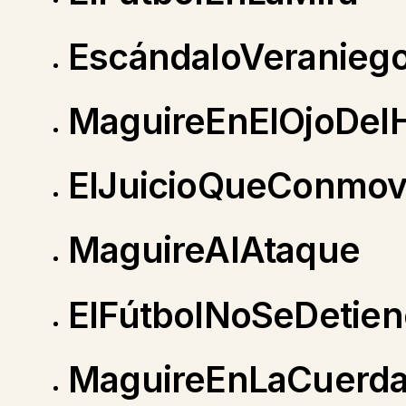
EscándaloVeranieg
MaguireEnElOjoDel
ElJuicioQueConmo
MaguireAlAtaque
ElFútbolNoSeDetien
MaguireEnLaCuerda