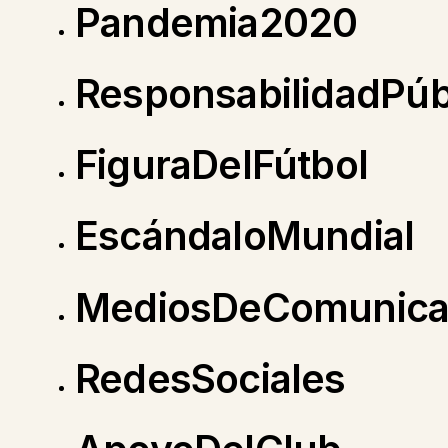
Pandemia2020
ResponsabilidadPúb
FiguraDelFútbol
EscándaloMundial
MediosDeComunica
RedesSociales