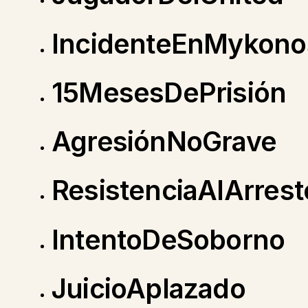
IncidenteEnMykono
15MesesDePrisión
AgresiónNoGrave
ResistenciaAlArrest
IntentoDeSoborno
JuicioAplazado