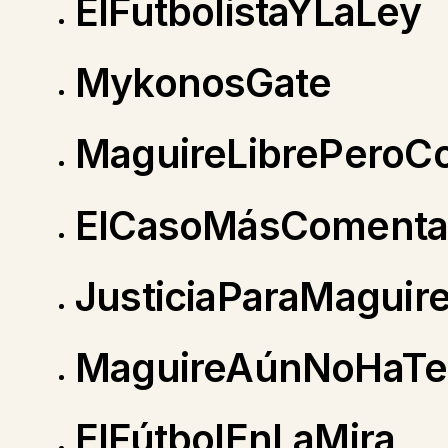
ElFutbolistaYLaLey
MykonosGate
MaguireLibrePeroC
ElCasoMásComent
JusticiaParaMaguir
MaguireAúnNoHaTe
ElFútbolEnLaMira