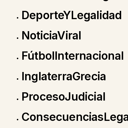
DeporteYLegalidad
NoticiaViral
FútbolInternacional
InglaterraGrecia
ProcesoJudicial
ConsecuenciasLega