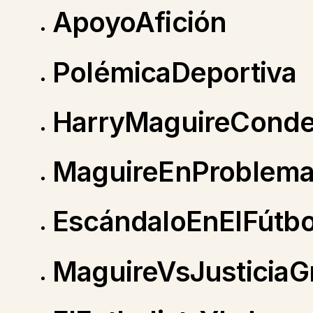
ApoyoAfición
PolémicaDeportiva
HarryMaguireCond
MaguireEnProblem
EscándaloEnElFútbo
MaguireVsJusticiaG