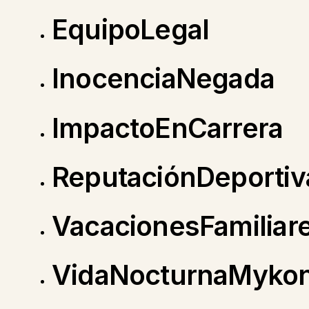
EquipoLegal
InocenciaNegada
ImpactoEnCarrera
ReputaciónDeportiv
VacacionesFamiliar
VidaNocturnaMyko