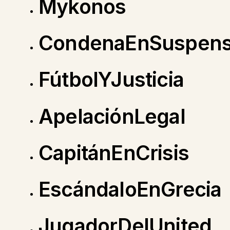
Mykonos
CondenaEnSuspen
FútbolYJusticia
ApelaciónLegal
CapitánEnCrisis
EscándaloEnGrecia
JugadorDelUnited