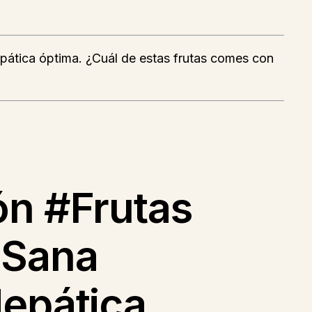
epática óptima. ¿Cuál de estas frutas comes con
ón #Frutas
aSana
Hepática