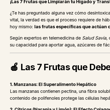
¡Las 7 Frutas que Limpiarán tu Hígado y Tran
¿Te has preguntado alguna vez cómo desintoxicar
vital, la verdad es que el proceso requiere de h
hoy mismo:
las frutas específicas que actúan 
Según expertos en telemedicina de
Salud Savia
,
su capacidad para aportar agua, azúcares de fácil
🍎 Las 7 Frutas que Deb
1. Manzanas: El Superalimento Hepático
Las manzanas contienen pectina, una fibra solubl
contenido de polifenoles protege las células hepá
2. Cítricos (Naranja y Limón): El Efecto Colag