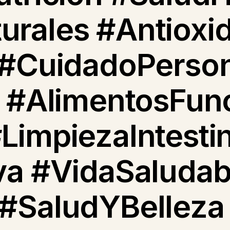
rales #Antioxi
 #CuidadoPerso
l #AlimentosFun
LimpiezaIntestin
va #VidaSaludab
#SaludYBelleza