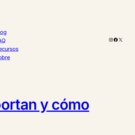
log
Instagram
Faceboo
X
AQ
ecursos
obre
aportan y cómo