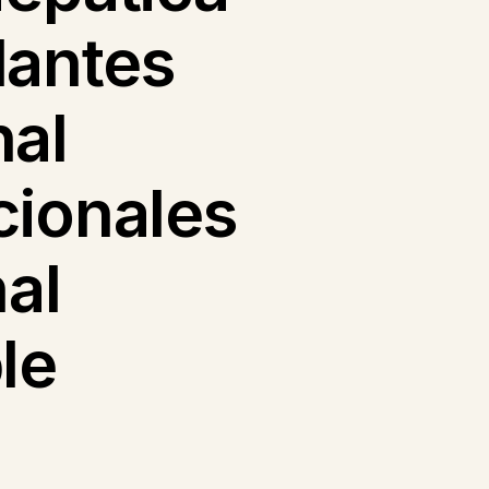
dantes
nal
cionales
al
le