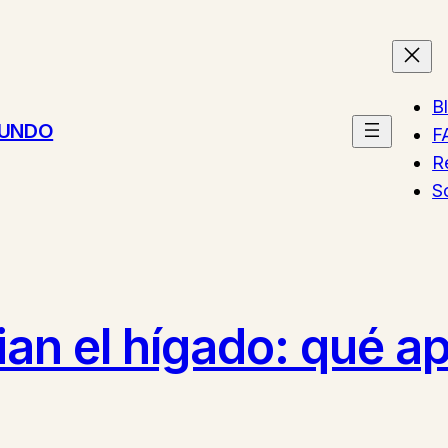
B
MUNDO
F
R
S
pian el hígado: qué 