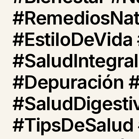
#RemediosNatu
#EstiloDeVida
#SaludIntegra
#Depuración #
#SaludDigesti
#TipsDeSalud 