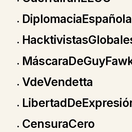
DiplomaciaEspañola
HacktivistasGlobale
MáscaraDeGuyFaw
VdeVendetta
LibertadDeExpresió
CensuraCero