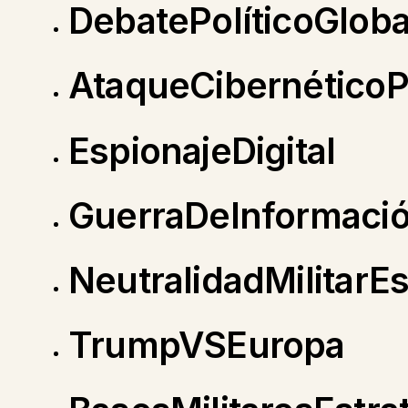
DebatePolíticoGloba
AtaqueCibernéticoPo
EspionajeDigital
GuerraDeInformaci
NeutralidadMilitarE
TrumpVSEuropa