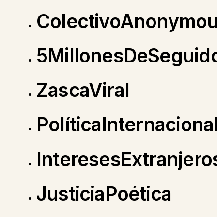
ColectivoAnonymo
5MillonesDeSeguid
ZascaViral
PolíticaInternaciona
InteresesExtranjero
JusticiaPoética