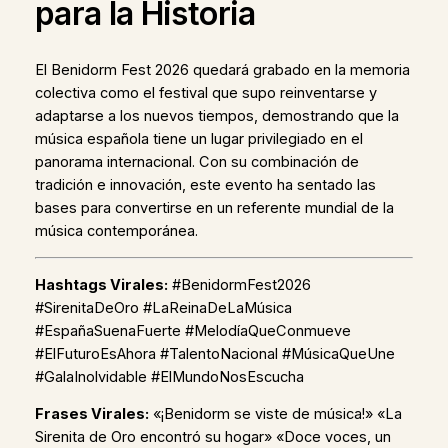
para la Historia
El Benidorm Fest 2026 quedará grabado en la memoria
colectiva como el festival que supo reinventarse y
adaptarse a los nuevos tiempos, demostrando que la
música española tiene un lugar privilegiado en el
panorama internacional. Con su combinación de
tradición e innovación, este evento ha sentado las
bases para convertirse en un referente mundial de la
música contemporánea.
Hashtags Virales:
#BenidormFest2026
#SirenitaDeOro #LaReinaDeLaMúsica
#EspañaSuenaFuerte #MelodíaQueConmueve
#ElFuturoEsAhora #TalentoNacional #MúsicaQueUne
#GalaInolvidable #ElMundoNosEscucha
Frases Virales:
«¡Benidorm se viste de música!» «La
Sirenita de Oro encontró su hogar» «Doce voces, un