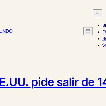
B
MUNDO
F
R
S
EE.UU. pide salir de 