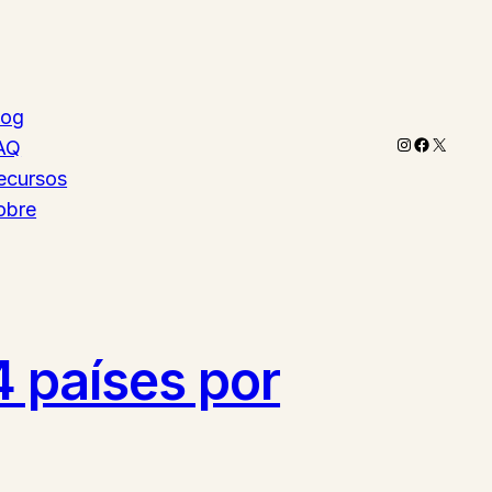
log
Instagram
Faceboo
X
AQ
ecursos
obre
14 países por