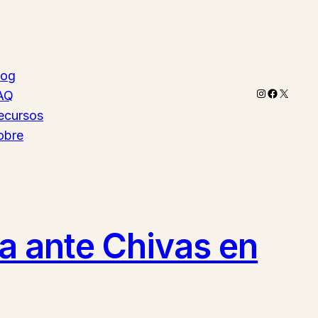
log
Instagram
Faceboo
X
AQ
ecursos
obre
ta ante Chivas en