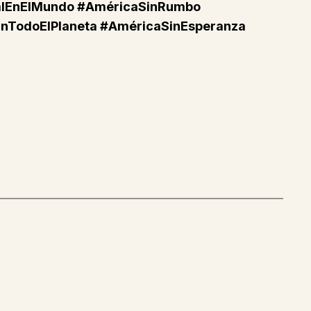
ralEnElMundo #AméricaSinRumbo
EnTodoElPlaneta #AméricaSinEsperanza