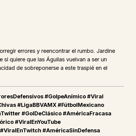
rregir errores y reencontrar el rumbo. Jardine
e si quiere que las Águilas vuelvan a ser un
acidad de sobreponerse a este traspié en el
roresDefensivos #GolpeAnímico #Viral
sChivas #LigaBBVAMX #FútbolMexicano
Twitter #GolDeClásico #AméricaFracasa
órico #ViralEnYouTube
#ViralEnTwitch #AméricaSinDefensa