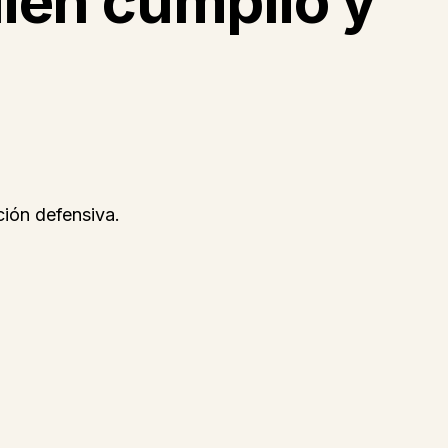
uién cumplió y
.
ción defensiva.