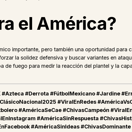
ra el América?
ímico importante, pero también una oportunidad para co
forzar la solidez defensiva y buscar variantes en ataqu
a de fuego para medir la reacción del plantel y la cap
 #Azteca #Derrota #FútbolMexicano #Jardine #Er
 #ClásicoNacional2025 #ViralEnRedes #AméricaV
tbolero #AméricaSeCae #ChivasCampeón #ViralEn
alEnInstagram #AméricaSinRespuesta #ChivasHist
nFacebook #AméricaSinIdeas #ChivasDominante 