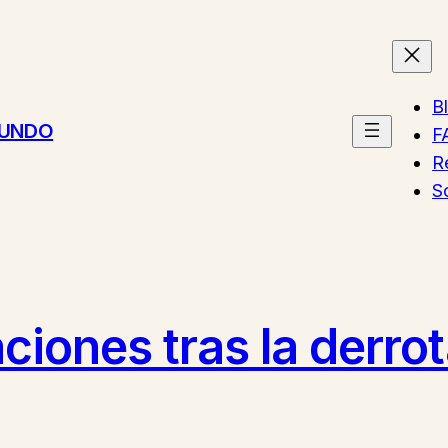
B
MUNDO
F
R
S
ciones tras la derro