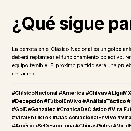
¿Qué sigue pa
La derrota en el Clásico Nacional es un golpe an
deberá replantear el funcionamiento colectivo, re
equipo temible. El próximo partido será una prueb
certamen.
#ClásicoNacional #América #Chivas #LigaMX
#Decepción #FútbolEnVivo #AnálisisTáctico
#GolDeGonzález #CrónicaDeClásico #ViralFu
#ViralEnTikTok #ClásicoNacionalEnVivo #Vir
#AméricaSeDesmorona #ChivasGolea #ViralE