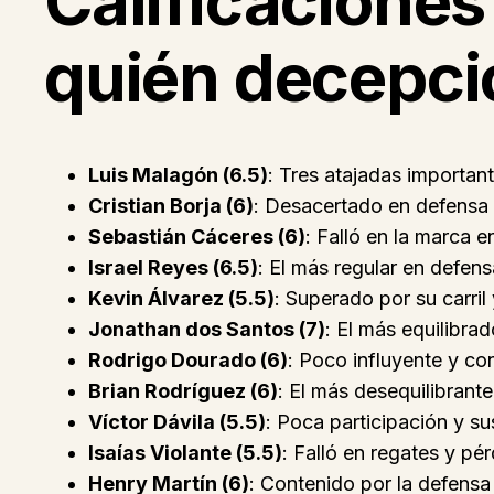
Calificaciones
quién decepci
Luis Malagón (6.5)
: Tres atajadas important
Cristian Borja (6)
: Desacertado en defensa y
Sebastián Cáceres (6)
: Falló en la marca e
Israel Reyes (6.5)
: El más regular en defen
Kevin Álvarez (5.5)
: Superado por su carril
Jonathan dos Santos (7)
: El más equilibra
Rodrigo Dourado (6)
: Poco influyente y c
Brian Rodríguez (6)
: El más desequilibrante
Víctor Dávila (5.5)
: Poca participación y su
Isaías Violante (5.5)
: Falló en regates y pé
Henry Martín (6)
: Contenido por la defensa 