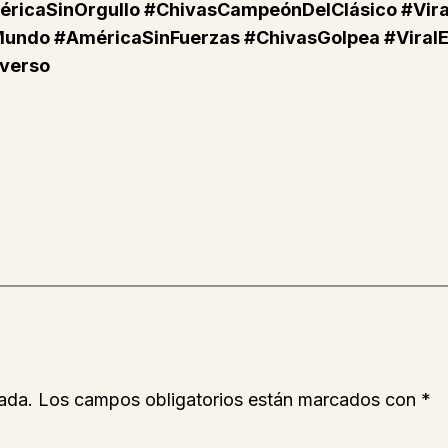
méricaSinOrgullo #ChivasCampeónDelClásico #Vi
Mundo #AméricaSinFuerzas #ChivasGolpea #Viral
verso
ada.
Los campos obligatorios están marcados con
*