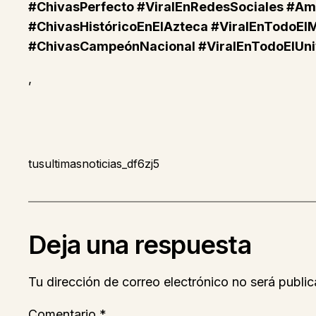
#ChivasPerfecto #ViralEnRedesSociales #A
#ChivasHistóricoEnElAzteca #ViralEnTodoEl
#ChivasCampeónNacional #ViralEnTodoElUni
,
tusultimasnoticias_df6zj5
Deja una respuesta
Tu dirección de correo electrónico no será public
Comentario
*