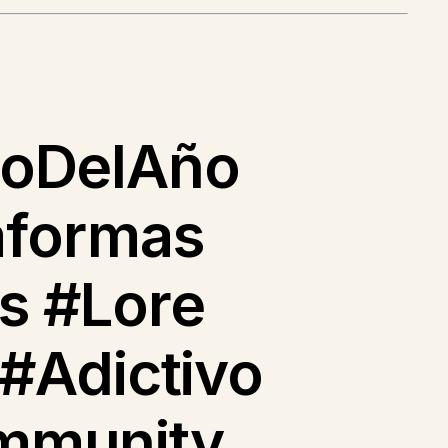
goDelAño
aformas
s #Lore
#Adictivo
mmunity