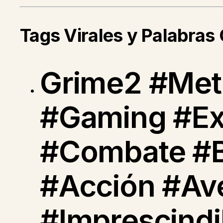
Tags Virales y Palabras
Grime2 #Met
#Gaming #Ex
#Combate #B
#Acción #Ave
#Imprescind