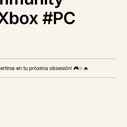
#Xbox #PC
ertirse en tu próxima obsesión! 🎮✨🔥