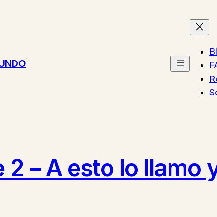
B
MUNDO
F
R
S
 2 – A esto lo llamo