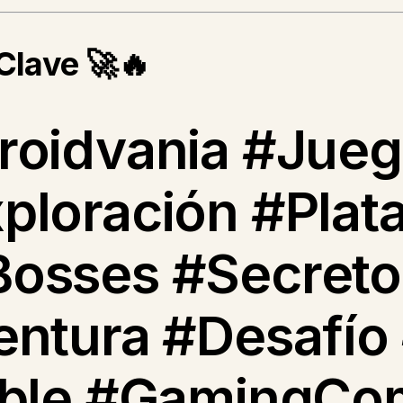
 Clave
🚀🔥
roidvania #Jue
ploración #Plat
osses #Secreto
ntura #Desafío 
ible #GamingCo