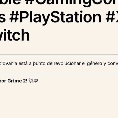
s #PlayStation 
itch
idvania está a punto de revolucionar el género y conv
por Grime 2!
🚀💬