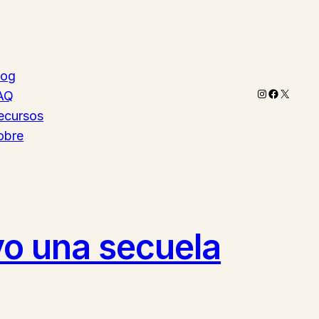
log
Instagram
Faceboo
X
AQ
ecursos
obre
 yo una secuela