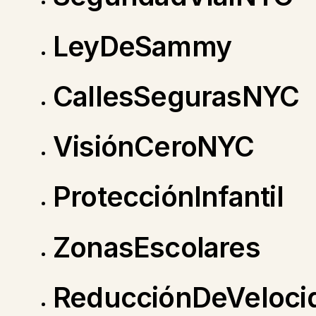
LeyDeSammy
CallesSegurasNYC
VisiónCeroNYC
ProtecciónInfantil
ZonasEscolares
ReducciónDeVeloci