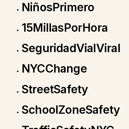
NiñosPrimero
15MillasPorHora
SeguridadVialViral
NYCChange
StreetSafety
SchoolZoneSafety