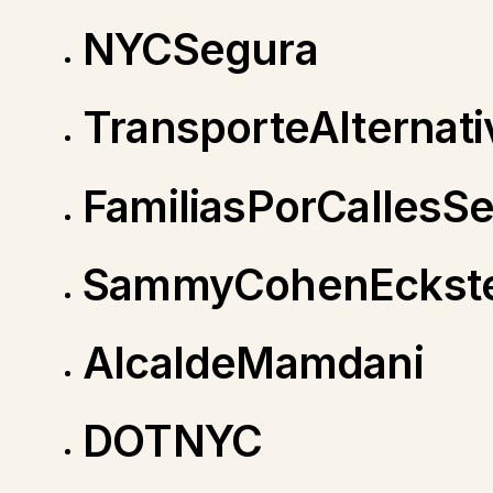
NYCSegura
TransporteAlternati
FamiliasPorCallesS
SammyCohenEckste
AlcaldeMamdani
DOTNYC