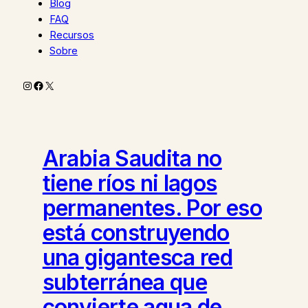
Blog
FAQ
Recursos
Sobre
Instagram
Facebook
X
Arabia Saudita no
tiene ríos ni lagos
permanentes. Por eso
está construyendo
una gigantesca red
subterránea que
convierte agua de