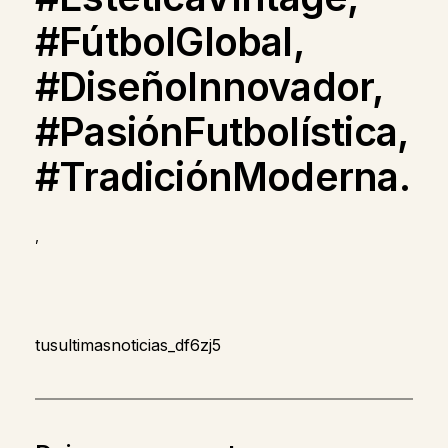
#FútbolGlobal,
#DiseñoInnovador,
#PasiónFutbolística,
#TradiciónModerna.
,
tusultimasnoticias_df6zj5