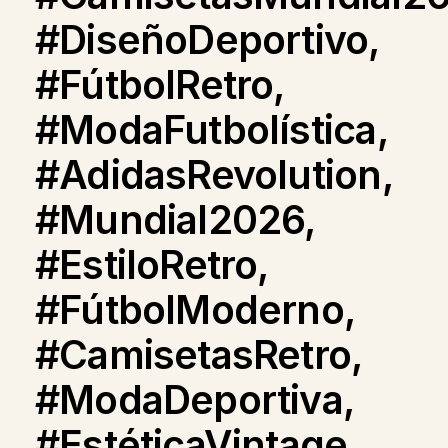
#DiseñoDeportivo,
#FútbolRetro,
#ModaFutbolística,
#AdidasRevolution,
#Mundial2026,
#EstiloRetro,
#FútbolModerno,
#CamisetasRetro,
#ModaDeportiva,
#EstéticaVintage,