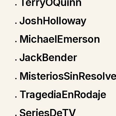
TerryOQuinn
JoshHolloway
MichaelEmerson
JackBender
MisteriosSinResolve
TragediaEnRodaje
SeriesDeTV