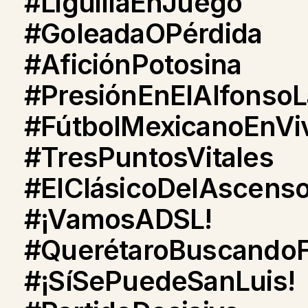
#LiguillaEnJuego
#GoleadaOPérdida
#AficiónPotosina
#PresiónEnElAlfonsoL
#FútbolMexicanoEnVi
#TresPuntosVitales
#ElClásicoDelAscens
#¡VamosADSL!
#QuerétaroBuscando
#¡SíSePuedeSanLuis!