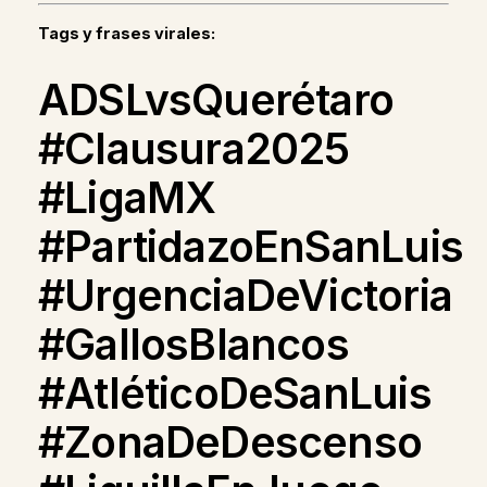
Tags y frases virales:
ADSLvsQuerétaro
#Clausura2025
#LigaMX
#PartidazoEnSanLuis
#UrgenciaDeVictoria
#GallosBlancos
#AtléticoDeSanLuis
#ZonaDeDescenso