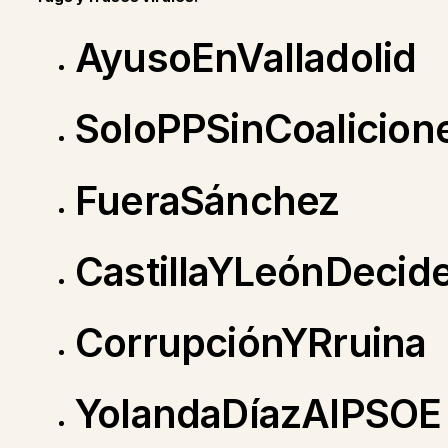
AyusoEnValladolid
SoloPPSinCoalicion
FueraSánchez
CastillaYLeónDecid
CorrupciónYRruina
YolandaDíazAlPSOE