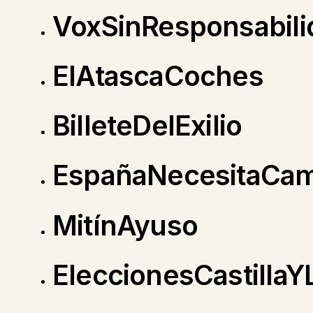
VoxSinResponsabil
ElAtascaCoches
BilleteDelExilio
EspañaNecesitaCa
MitínAyuso
EleccionesCastilla