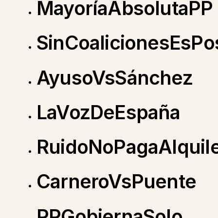
MayoríaAbsolutaPP
SinCoalicionesEsPo
AyusoVsSánchez
LaVozDeEspaña
RuidoNoPagaAlquil
CarneroVsPuente
PPGobiernaSolo