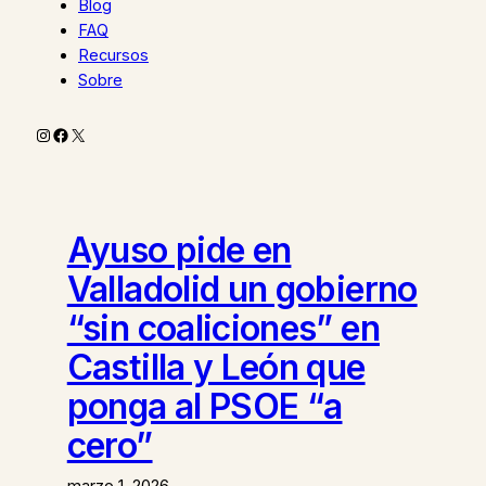
Blog
FAQ
Recursos
Sobre
Instagram
Facebook
X
Ayuso pide en
Valladolid un gobierno
“sin coaliciones” en
Castilla y León que
ponga al PSOE “a
cero”
marzo 1, 2026