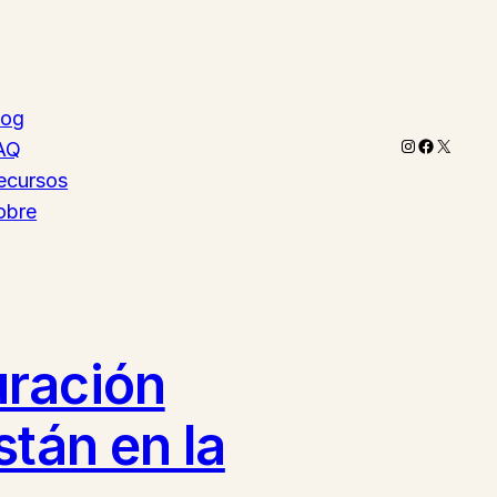
log
Instagram
Faceboo
X
AQ
ecursos
obre
uración
stán en la