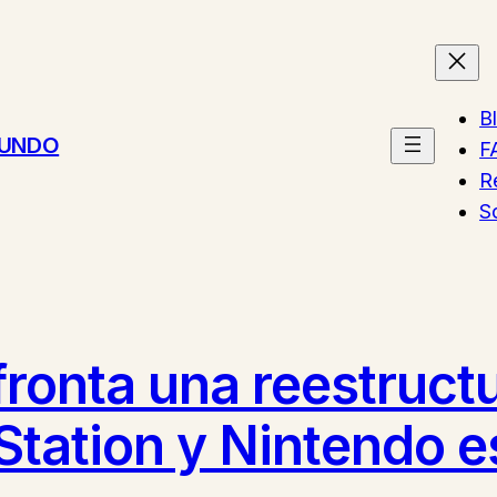
B
MUNDO
F
R
S
ronta una reestruct
Station y Nintendo e