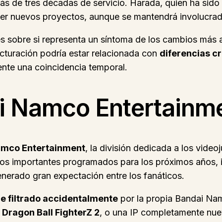
 de tres décadas de servicio. Harada, quien ha sido u
der nuevos proyectos, aunque se mantendrá involucr
 sobre si representa un síntoma de los cambios más 
cturación podría estar relacionada con
diferencias c
ente una coincidencia temporal.
ai Namco Entertainm
amco Entertainment
, la división dedicada a los vide
tos importantes programados para los próximos años,
nerado gran expectación entre los fanáticos.
ue filtrado accidentalmente
por la propia Bandai Nam
n
Dragon Ball FighterZ 2
, o una IP completamente nue