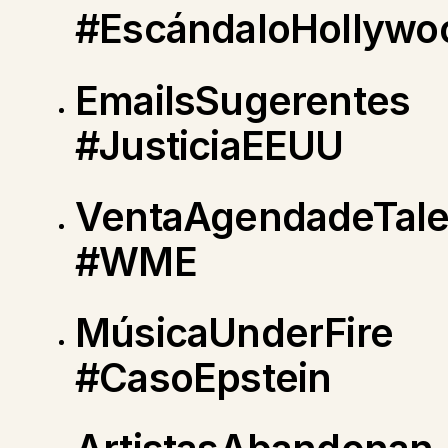
#EscándaloHollywo
EmailsSugerentes
#JusticiaEEUU
VentaAgendadeTale
#WME
MúsicaUnderFire
#CasoEpstein