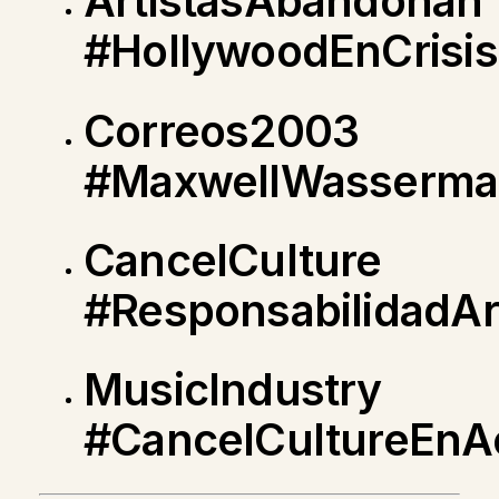
ArtistasAbandonan
#HollywoodEnCrisis
Correos2003
#MaxwellWasserm
CancelCulture
#ResponsabilidadArt
MusicIndustry
#CancelCultureEnA