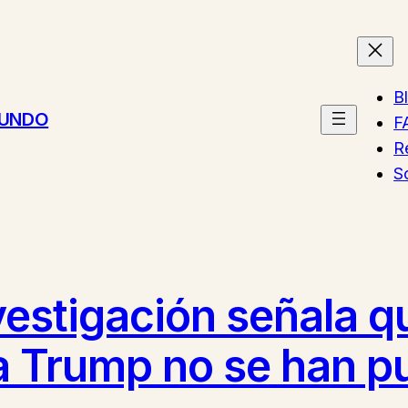
B
MUNDO
F
R
S
vestigación señala q
a Trump no se han p