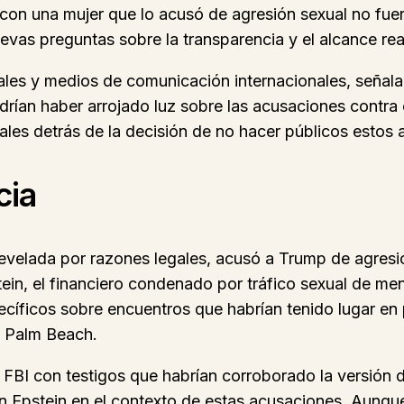
on una mujer que lo acusó de agresión sexual no fuero
vas preguntas sobre la transparencia y el alcance real
ales y medios de comunicación internacionales, señal
odrían haber arrojado luz sobre las acusaciones contr
les detrás de la decisión de no hacer públicos estos 
cia
revelada por razones legales, acusó a Trump de agres
tein, el financiero condenado por tráfico sexual de m
specíficos sobre encuentros que habrían tenido lugar e
n Palm Beach.
 FBI con testigos que habrían corroborado la versión 
n Epstein en el contexto de estas acusaciones. Aunq