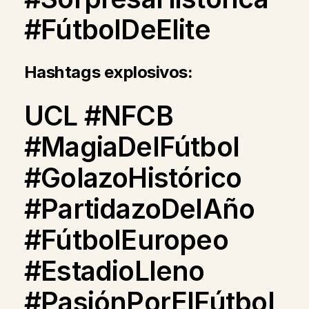
#FútbolDeElite
Hashtags explosivos:
UCL #NFCB
#MagiaDelFútbol
#GolazoHistórico
#PartidazoDelAño
#FútbolEuropeo
#EstadioLleno
#PasiónPorElFútbol