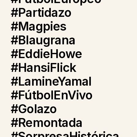
#Partidazo
#Magpies
#Blaugrana
#EddieHowe
#HansiFlick
#LamineYamal
#FútbolEnVivo
#Golazo
#Remontada
#SorpresaHistórica