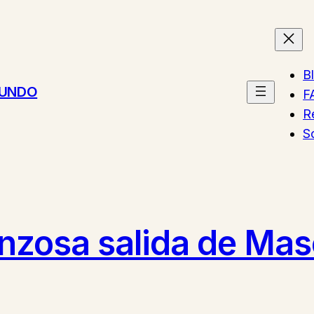
B
MUNDO
F
R
S
onzosa salida de Mas