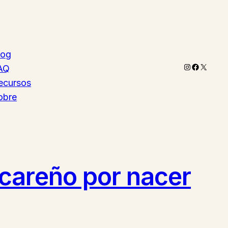
log
Instagram
Faceboo
X
AQ
ecursos
obre
careño por nacer