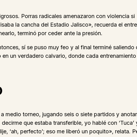
igrosos. Porras radicales amenazaron con violencia si
ba la cancha del Estadio Jalisco», recuerda el entrevi
inearlo, terminó por ceder ante la presión.
onces, sí se puso muy feo y al final terminé saliendo 
ó en un verdadero calvario, donde cada entrenamiento 
o
 medio torneo, jugando seis o siete partidos y anota
decirme que estaba transferible, yo hablé con ‘Tuca’ y
ije, ‘ah, perfecto’; eso me liberó un poquito», relata. Pe