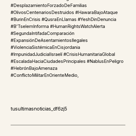
#DesplazamientoForzadoDeFamilias
#OlivosCentenariosDestruidos #HawaraBajoAtaque
#BurinEnCrisis #QusraEnLlamas #YeshDinDenuncia
#B’TselemInforma #HumanRightsWatchAlerta
#SegundaIntifadaComparación
#ExpansiónDeAsentamientosIlegales
#ViolenciaSistémicaEnCisjordania
#ImpunidadJudicialIsraelí #CrisisHumanitariaGlobal
#EscaladaHaciaCiudadesPrincipales #NablusEnPeligro
#HebrónBajoAmenaza
#ConflictoMilitarEnOrienteMedio,
tusultimasnoticias_df6zj5