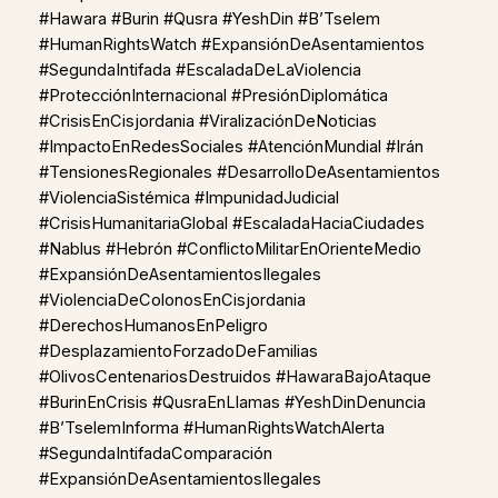
#Hawara #Burin #Qusra #YeshDin #B’Tselem
#HumanRightsWatch #ExpansiónDeAsentamientos
#SegundaIntifada #EscaladaDeLaViolencia
#ProtecciónInternacional #PresiónDiplomática
#CrisisEnCisjordania #ViralizaciónDeNoticias
#ImpactoEnRedesSociales #AtenciónMundial #Irán
#TensionesRegionales #DesarrolloDeAsentamientos
#ViolenciaSistémica #ImpunidadJudicial
#CrisisHumanitariaGlobal #EscaladaHaciaCiudades
#Nablus #Hebrón #ConflictoMilitarEnOrienteMedio
#ExpansiónDeAsentamientosIlegales
#ViolenciaDeColonosEnCisjordania
#DerechosHumanosEnPeligro
#DesplazamientoForzadoDeFamilias
#OlivosCentenariosDestruidos #HawaraBajoAtaque
#BurinEnCrisis #QusraEnLlamas #YeshDinDenuncia
#B’TselemInforma #HumanRightsWatchAlerta
#SegundaIntifadaComparación
#ExpansiónDeAsentamientosIlegales