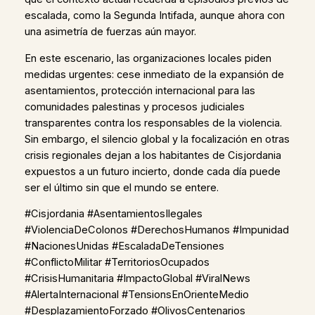
escalada, como la Segunda Intifada, aunque ahora con
una asimetría de fuerzas aún mayor.
En este escenario, las organizaciones locales piden
medidas urgentes: cese inmediato de la expansión de
asentamientos, protección internacional para las
comunidades palestinas y procesos judiciales
transparentes contra los responsables de la violencia.
Sin embargo, el silencio global y la focalización en otras
crisis regionales dejan a los habitantes de Cisjordania
expuestos a un futuro incierto, donde cada día puede
ser el último sin que el mundo se entere.
#Cisjordania #AsentamientosIlegales
#ViolenciaDeColonos #DerechosHumanos #Impunidad
#NacionesUnidas #EscaladaDeTensiones
#ConflictoMilitar #TerritoriosOcupados
#CrisisHumanitaria #ImpactoGlobal #ViralNews
#AlertaInternacional #TensionsEnOrienteMedio
#DesplazamientoForzado #OlivosCentenarios