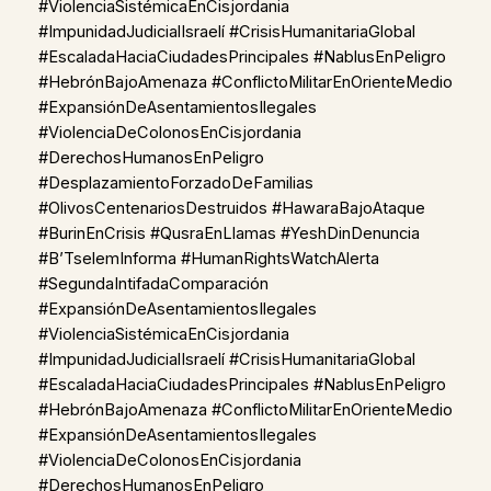
#ViolenciaSistémicaEnCisjordania
#ImpunidadJudicialIsraelí #CrisisHumanitariaGlobal
#EscaladaHaciaCiudadesPrincipales #NablusEnPeligro
#HebrónBajoAmenaza #ConflictoMilitarEnOrienteMedio
#ExpansiónDeAsentamientosIlegales
#ViolenciaDeColonosEnCisjordania
#DerechosHumanosEnPeligro
#DesplazamientoForzadoDeFamilias
#OlivosCentenariosDestruidos #HawaraBajoAtaque
#BurinEnCrisis #QusraEnLlamas #YeshDinDenuncia
#B’TselemInforma #HumanRightsWatchAlerta
#SegundaIntifadaComparación
#ExpansiónDeAsentamientosIlegales
#ViolenciaSistémicaEnCisjordania
#ImpunidadJudicialIsraelí #CrisisHumanitariaGlobal
#EscaladaHaciaCiudadesPrincipales #NablusEnPeligro
#HebrónBajoAmenaza #ConflictoMilitarEnOrienteMedio
#ExpansiónDeAsentamientosIlegales
#ViolenciaDeColonosEnCisjordania
#DerechosHumanosEnPeligro