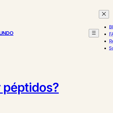
B
MUNDO
F
R
S
 péptidos?