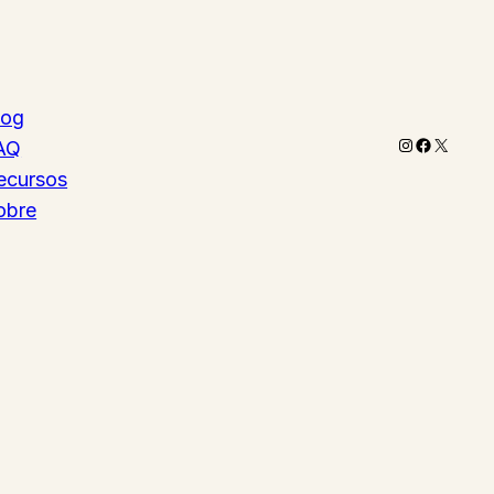
log
Instagram
Faceboo
X
AQ
ecursos
obre