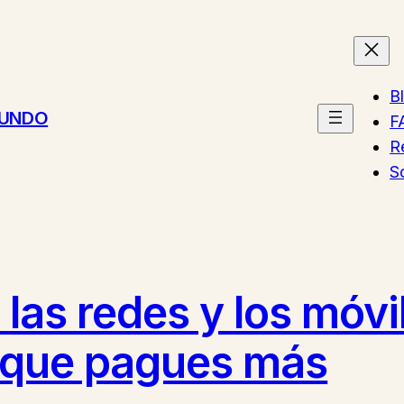
B
MUNDO
F
R
S
 las redes y los móv
a que pagues más