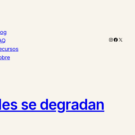
log
Instagram
Faceboo
X
AQ
ecursos
obre
iles se degradan