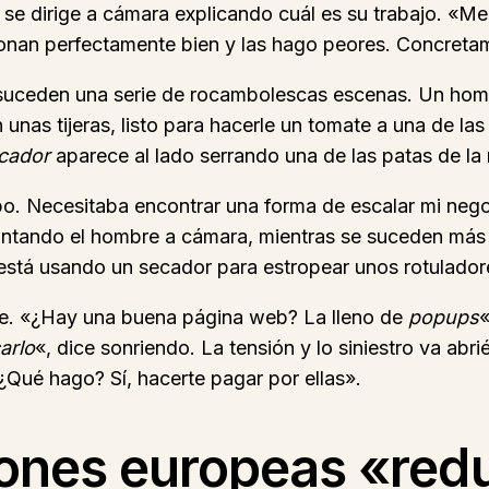
e se dirige a cámara explicando cuál es su trabajo. «M
ionan perfectamente bien y las hago peores. Concreta
e suceden una serie de rocambolescas escenas. Un ho
 unas tijeras, listo para hacerle un tomate a una de la
icador
aparece al lado serrando una de las patas de la
o. Necesitaba encontrar una forma de escalar mi negoc
e contando el hombre a cámara, mientras se suceden más
, está usando un secador para estropear unos rotulador
e. «¿Hay una buena página web? La lleno de
popups
«
arlo
«, dice sonriendo. La tensión y lo siniestro va a
 ¿Qué hago? Sí, hacerte pagar por ellas».
ciones europeas «redu