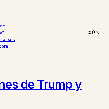
log
Instagram
Faceboo
X
AQ
ecursos
obre
ones de Trump y