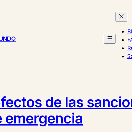
B
MUNDO
F
R
S
efectos de las sanci
e emergencia