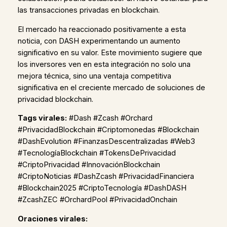
las transacciones privadas en blockchain.
El mercado ha reaccionado positivamente a esta
noticia, con DASH experimentando un aumento
significativo en su valor. Este movimiento sugiere que
los inversores ven en esta integración no solo una
mejora técnica, sino una ventaja competitiva
significativa en el creciente mercado de soluciones de
privacidad blockchain.
Tags virales:
#Dash #Zcash #Orchard
#PrivacidadBlockchain #Criptomonedas #Blockchain
#DashEvolution #FinanzasDescentralizadas #Web3
#TecnologíaBlockchain #TokensDePrivacidad
#CriptoPrivacidad #InnovaciónBlockchain
#CriptoNoticias #DashZcash #PrivacidadFinanciera
#Blockchain2025 #CriptoTecnología #DashDASH
#ZcashZEC #OrchardPool #PrivacidadOnchain
Oraciones virales: