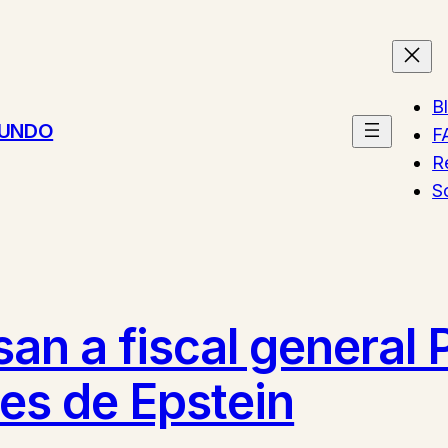
B
MUNDO
F
R
S
an a fiscal general
es de Epstein