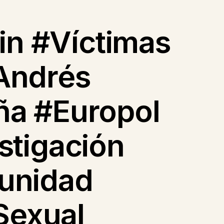
n #Víctimas
Andrés
ña #Europol
stigación
unidad
Sexual