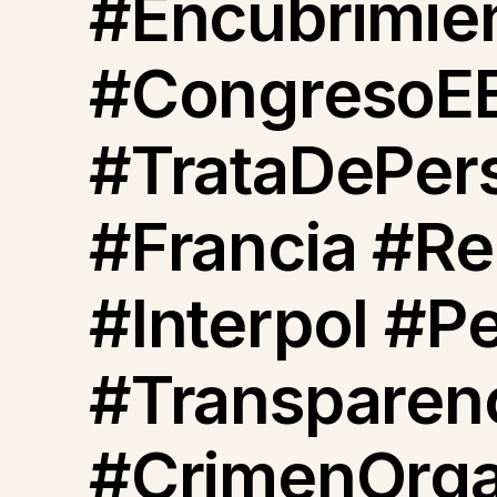
#Encubrimie
#CongresoEE
#TrataDePer
#Francia #R
#Interpol #P
#Transparen
#CrimenOrga