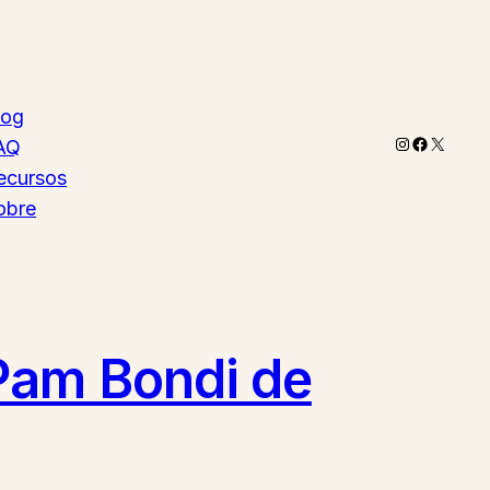
log
Instagram
Faceboo
X
AQ
ecursos
obre
 Pam Bondi de