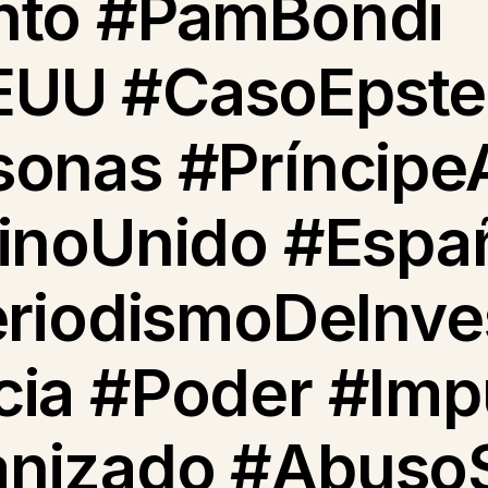
nto #PamBondi
UU #CasoEpstei
sonas #Príncipe
einoUnido #Espa
eriodismoDeInve
cia #Poder #Imp
nizado #Abuso