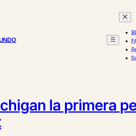
B
MUNDO
F
R
S
higan la primera pe
t