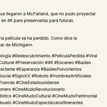
que llegaron a McFarland, que no pudo proyectar
s en 4K para preservarlas para futuras
a película se ha perdido. Como dice la
gar de Michigan».
gía #Redescubrimiento #PelículaPerdida #Viral
oCultural #Preservación #4K #Escaneo #Baúles
actante #Esperanza #BaúlesPolvorientos
cial #SigloXX #Robots #HombresArtificiales
Francés #CineEstadounidense
onero #CineMudoRevolucionario
tico #CineMudoCultural #CineMudoPatrimonial
elo #CineMudoEspectáculosItinerantes