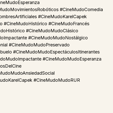
ineMudoEsperanza
eMudoMovimientosRobóticos #CineMudoComedia
bresArtificiales #CineMudoKarelCapek
 #CineMudoHistórico #CineMudoFrancés
oHistórico #CineMudoMudoClásico
oImpactante #CineMudoMudoNostálgico
nial #CineMudoMudoPreservado
elo #CineMudoMudoEspectáculosItinerantes
udoMudoImpactante #CineMudoMudoEsperanza
osDelCine
MudoMudoAnsiedadSocial
MudoKarelCapek #CineMudoMudoRUR