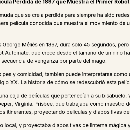
ícula Perdida de 1897 que Muestra el Primer Robo
a muda que se creía perdida para siempre ha sido redes
era película conocida que muestra el movimiento de un 
cés George Méliès en 1897, dura solo 45 segundos, pero
t Automate, que crece desde el tamaño de un niño hast
a secuencia de venganza por parte del mago.
olpes y comicidad, también puede interpretarse como un
iglo XX. La historia de cómo se redescubrió esta pelíc
una caja de películas que pertenecían a su bisabuelo, 
eper, Virginia. Frisbee, que trabajaba como maestro d
s itinerantes, proyectando películas y diapositivas de
rio local, y proyectaba diapositivas de linterna mágica