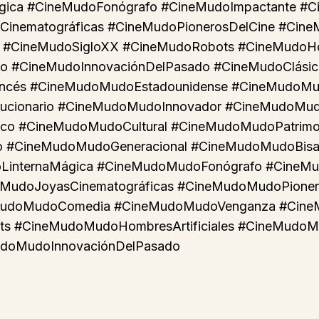
gica #CineMudoFonógrafo #CineMudoImpactante #C
sCinematográficas #CineMudoPionerosDelCine #Cin
 #CineMudoSigloXX #CineMudoRobots #CineMudoHom
 #CineMudoInnovaciónDelPasado #CineMudoClásico
ncés #CineMudoMudoEstadounidense #CineMudoMud
cionario #CineMudoMudoInnovador #CineMudoMud
co #CineMudoMudoCultural #CineMudoMudoPatrimo
CineMudoMudoGeneracional #CineMudoMudoBisabu
LinternaMágica #CineMudoMudoFonógrafo #CineM
MudoJoyasCinematográficas #CineMudoMudoPioner
MudoMudoComedia #CineMudoMudoVenganza #Cine
s #CineMudoMudoHombresArtificiales #CineMudo
doMudoInnovaciónDelPasado