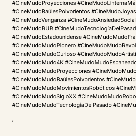
#CineMudoProyecciones #CineMudoLinternaMá
#CineMudoBaúlesPolvorientos #CineMudoJoya
#CineMudoVenganza #CineMudoAnsiedadSocial
#CineMudoRUR #CineMudoTecnologíaDelPasado
#CineMudoEstadounidense #CineMudoMudoFra
#CineMudoMudoPionero #CineMudoMudoRevolu
#CineMudoMudoCurioso #CineMudoMudoArtísti
#CineMudoMudo4K #CineMudoMudoEscaneado #
#CineMudoMudoProyecciones #CineMudoMudo
#CineMudoMudoBaúlesPolvorientos #CineMudo
#CineMudoMudoMovimientosRobóticos #Cine
#CineMudoMudoSigloXX #CineMudoMudoRobot
#CineMudoMudoTecnologíaDelPasado #CineMu
,