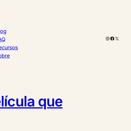
log
Instagram
Faceboo
X
AQ
ecursos
obre
lícula que