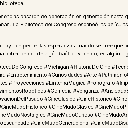
biblioteca.
tenencias pasaron de generación en generación hasta 
laban. La Biblioteca del Congreso escaneó las película
o hay que perder las esperanzas cuando se cree que un
ía haber dentro de algún baúl polvoriento, en algún lu
ecaDelCongreso #Michigan #HistoriaDelCine #Tecnolo
ra #Entretenimiento #Curiosidades #Arte #Patrimoni
ntes #Proyecciones #LinternaMágica #Fonógrafo #Imp
imientosRobóticos #Comedia #Venganza #AnsiedadSo
aciónDelPasado #CineClásico #CineHistórico #Cine
CineMudoHistórico #CineMudoClásico #CineMudoPi
neMudoNostálgico #CineMudoCurioso #CineMudoArtís
scaneado #CineMudoGeneracional #CineMudoBisabu