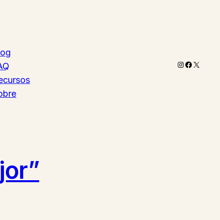
log
Instagram
Faceboo
X
AQ
ecursos
obre
jor”