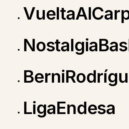
VueltaAlCar
NostalgiaBas
BerniRodríg
LigaEndesa