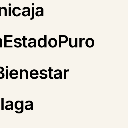
nicaja
EstadoPuro
ienestar
laga