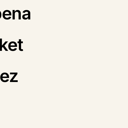
pena
ket
uez