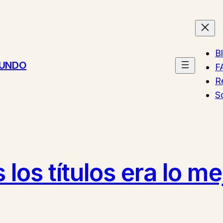
B
MUNDO
F
R
S
 los títulos era lo me