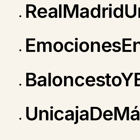
RealMadridU
EmocionesEn
BaloncestoYB
UnicajaDeMá