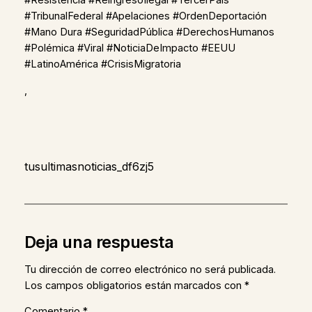
#Resistencia #ReingresoIlegal #TercerPaís
#TribunalFederal #Apelaciones #OrdenDeportación
#Mano Dura #SeguridadPública #DerechosHumanos
#Polémica #Viral #NoticiaDeImpacto #EEUU
#LatinoAmérica #CrisisMigratoria
,
tusultimasnoticias_df6zj5
Deja una respuesta
Tu dirección de correo electrónico no será publicada.
Los campos obligatorios están marcados con
*
Comentario
*