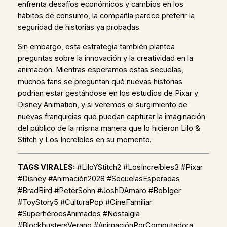
enfrenta desafíos económicos y cambios en los
hábitos de consumo, la compañía parece preferir la
seguridad de historias ya probadas.
Sin embargo, esta estrategia también plantea
preguntas sobre la innovación y la creatividad en la
animación. Mientras esperamos estas secuelas,
muchos fans se preguntan qué nuevas historias
podrían estar gestándose en los estudios de Pixar y
Disney Animation, y si veremos el surgimiento de
nuevas franquicias que puedan capturar la imaginación
del público de la misma manera que lo hicieron Lilo &
Stitch y Los Increíbles en su momento.
TAGS VIRALES:
#LiloYStitch2 #LosIncreíbles3 #Pixar
#Disney #Animación2028 #SecuelasEsperadas
#BradBird #PeterSohn #JoshDAmaro #BobIger
#ToyStory5 #CulturaPop #CineFamiliar
#SuperhéroesAnimados #Nostalgia
#BlockbustersVerano #AnimaciónPorComputadora