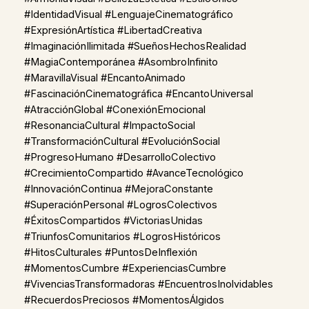
#IdentidadVisual #LenguajeCinematográfico
#ExpresiónArtística #LibertadCreativa
#ImaginaciónIlimitada #SueñosHechosRealidad
#MagiaContemporánea #AsombroInfinito
#MaravillaVisual #EncantoAnimado
#FascinaciónCinematográfica #EncantoUniversal
#AtracciónGlobal #ConexiónEmocional
#ResonanciaCultural #ImpactoSocial
#TransformaciónCultural #EvoluciónSocial
#ProgresoHumano #DesarrolloColectivo
#CrecimientoCompartido #AvanceTecnológico
#InnovaciónContinua #MejoraConstante
#SuperaciónPersonal #LogrosColectivos
#ÉxitosCompartidos #VictoriasUnidas
#TriunfosComunitarios #LogrosHistóricos
#HitosCulturales #PuntosDeInflexión
#MomentosCumbre #ExperienciasCumbre
#VivenciasTransformadoras #EncuentrosInolvidables
#RecuerdosPreciosos #MomentosÁlgidos