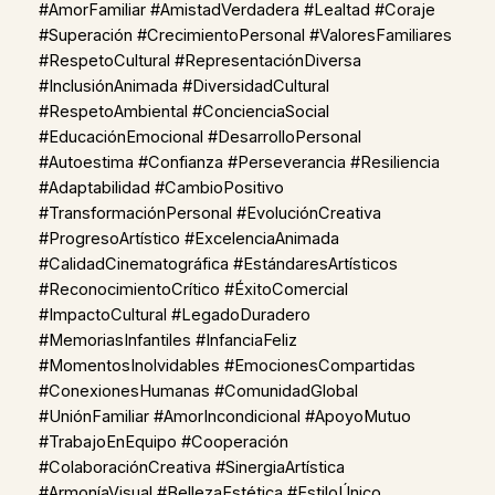
#AmorFamiliar #AmistadVerdadera #Lealtad #Coraje
#Superación #CrecimientoPersonal #ValoresFamiliares
#RespetoCultural #RepresentaciónDiversa
#InclusiónAnimada #DiversidadCultural
#RespetoAmbiental #ConcienciaSocial
#EducaciónEmocional #DesarrolloPersonal
#Autoestima #Confianza #Perseverancia #Resiliencia
#Adaptabilidad #CambioPositivo
#TransformaciónPersonal #EvoluciónCreativa
#ProgresoArtístico #ExcelenciaAnimada
#CalidadCinematográfica #EstándaresArtísticos
#ReconocimientoCrítico #ÉxitoComercial
#ImpactoCultural #LegadoDuradero
#MemoriasInfantiles #InfanciaFeliz
#MomentosInolvidables #EmocionesCompartidas
#ConexionesHumanas #ComunidadGlobal
#UniónFamiliar #AmorIncondicional #ApoyoMutuo
#TrabajoEnEquipo #Cooperación
#ColaboraciónCreativa #SinergiaArtística
#ArmoníaVisual #BellezaEstética #EstiloÚnico