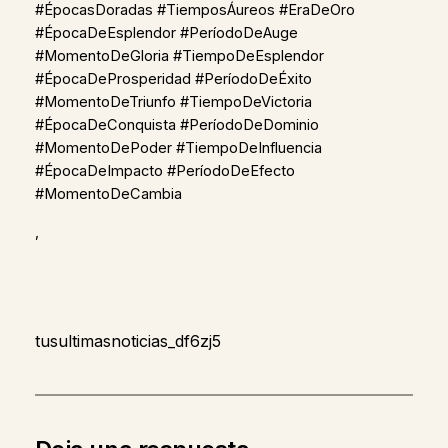
#ÉpocasDoradas #TiemposÁureos #EraDeOro
#ÉpocaDeEsplendor #PeríodoDeAuge
#MomentoDeGloria #TiempoDeEsplendor
#ÉpocaDeProsperidad #PeríodoDeÉxito
#MomentoDeTriunfo #TiempoDeVictoria
#ÉpocaDeConquista #PeríodoDeDominio
#MomentoDePoder #TiempoDeInfluencia
#ÉpocaDeImpacto #PeríodoDeEfecto
#MomentoDeCambia
,
tusultimasnoticias_df6zj5