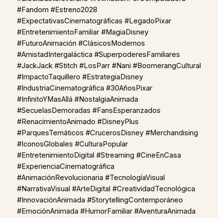
#Fandom #Estreno2028
#ExpectativasCinematográficas #LegadoPixar
#EntretenimientoFamiliar #MagiaDisney
#FuturoAnimación #ClásicosModernos
#AmistadIntergaláctica #SuperpoderesFamiliares
#JackJack #Stitch #LosParr #Nani #BoomerangCultural
#ImpactoTaquillero #EstrategiaDisney
#IndustriaCinematográfica #30AñosPixar
#InfinitoYMasAllá #NostalgiaAnimada
#SecuelasDemoradas #FansEsperanzados
#RenacimientoAnimado #DisneyPlus
#ParquesTemáticos #CrucerosDisney #Merchandising
#IconosGlobales #CulturaPopular
#EntretenimientoDigital #Streaming #CineEnCasa
#ExperienciaCinematográfica
#AnimaciónRevolucionaria #TecnologíaVisual
#NarrativaVisual #ArteDigital #CreatividadTecnológica
#InnovaciónAnimada #StorytellingContemporáneo
#EmociónAnimada #HumorFamiliar #AventuraAnimada