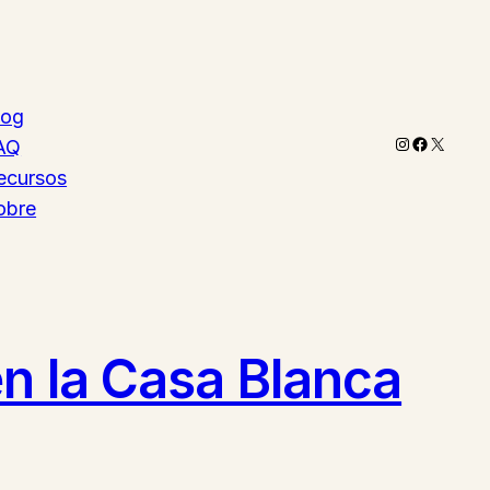
log
Instagram
Faceboo
X
AQ
ecursos
obre
en la Casa Blanca