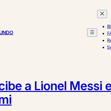
B
MUNDO
F
R
S
ibe a Lionel Messi 
ami