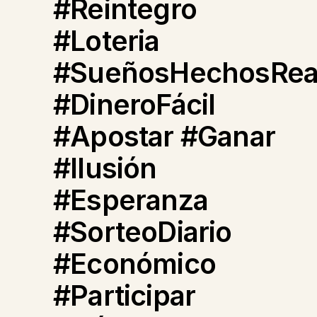
#Reintegro
#Loteria
#SueñosHechosRea
#DineroFácil
#Apostar #Ganar
#Ilusión
#Esperanza
#SorteoDiario
#Económico
#Participar