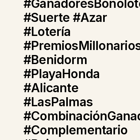
#GanadoresBonolot
#Suerte #Azar
#Lotería
#PremiosMillonario
#Benidorm
#PlayaHonda
#Alicante
#LasPalmas
#CombinaciónGana
#Complementario