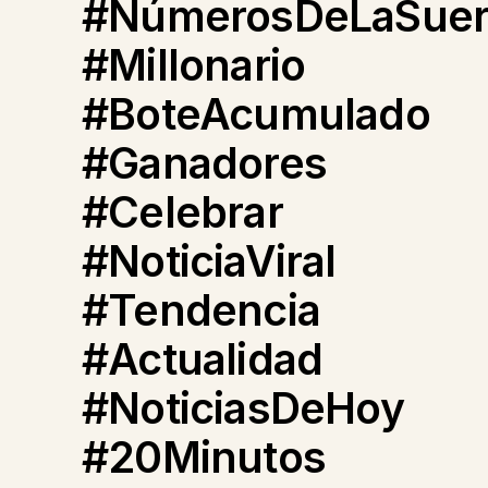
#NúmerosDeLaSuer
#Millonario
#BoteAcumulado
#Ganadores
#Celebrar
#NoticiaViral
#Tendencia
#Actualidad
#NoticiasDeHoy
#20Minutos