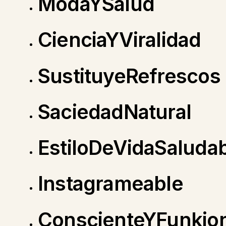
ModaYSalud
CienciaYViralidad
SustituyeRefrescos
SaciedadNatural
EstiloDeVidaSaluda
Instagrameable
ConscienteYFunkion