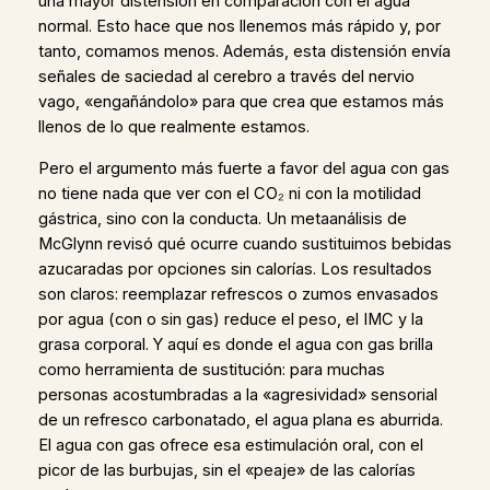
una mayor distensión en comparación con el agua
normal. Esto hace que nos llenemos más rápido y, por
tanto, comamos menos. Además, esta distensión envía
señales de saciedad al cerebro a través del nervio
vago, «engañándolo» para que crea que estamos más
llenos de lo que realmente estamos.
Pero el argumento más fuerte a favor del agua con gas
no tiene nada que ver con el CO₂ ni con la motilidad
gástrica, sino con la conducta. Un metaanálisis de
McGlynn revisó qué ocurre cuando sustituimos bebidas
azucaradas por opciones sin calorías. Los resultados
son claros: reemplazar refrescos o zumos envasados
por agua (con o sin gas) reduce el peso, el IMC y la
grasa corporal. Y aquí es donde el agua con gas brilla
como herramienta de sustitución: para muchas
personas acostumbradas a la «agresividad» sensorial
de un refresco carbonatado, el agua plana es aburrida.
El agua con gas ofrece esa estimulación oral, con el
picor de las burbujas, sin el «peaje» de las calorías