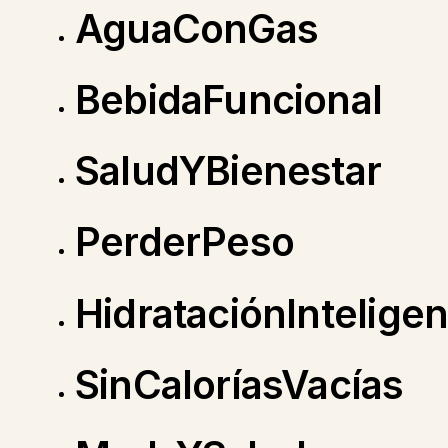
AguaConGas
BebidaFuncional
SaludYBienestar
PerderPeso
HidrataciónInteligen
SinCaloríasVacías