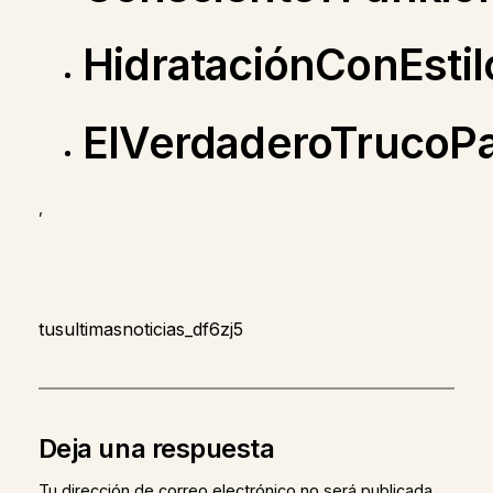
HidrataciónConEstil
ElVerdaderoTrucoP
,
tusultimasnoticias_df6zj5
Deja una respuesta
Tu dirección de correo electrónico no será publicada.