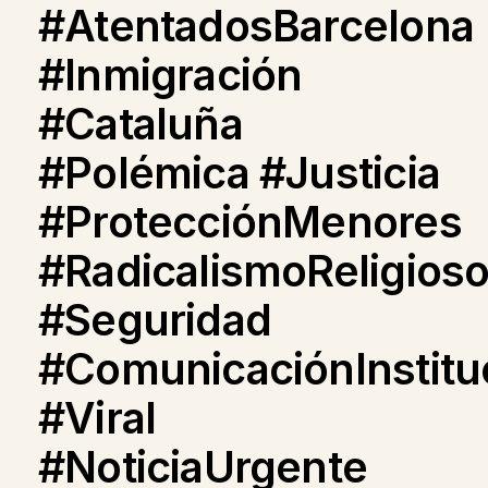
#AtentadosBarcelona
#Inmigración
#Cataluña
#Polémica #Justicia
#ProtecciónMenores
#RadicalismoReligios
#Seguridad
#ComunicaciónInstitu
#Viral
#NoticiaUrgente