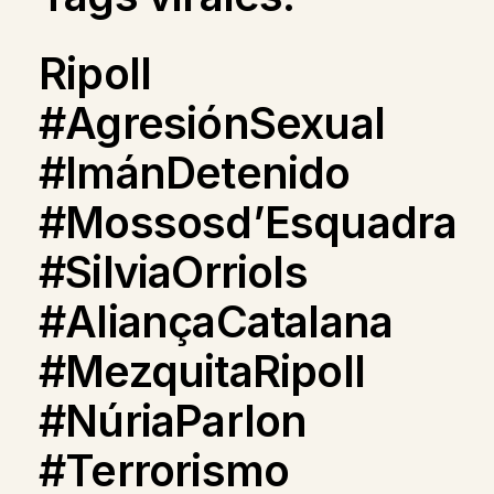
Ripoll
#AgresiónSexual
#ImánDetenido
#Mossosd’Esquadra
#SilviaOrriols
#AliançaCatalana
#MezquitaRipoll
#NúriaParlon
#Terrorismo