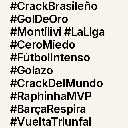
#CrackBrasileño
#GolDeOro
#Montilivi #LaLiga
#CeroMiedo
#FútbolIntenso
#Golazo
#CrackDelMundo
#RaphinhaMVP
#BarçaRespira
#VueltaTriunfal