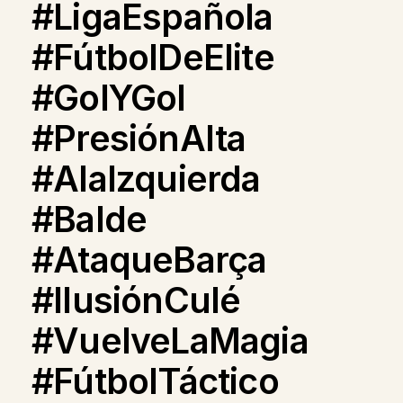
#LigaEspañola
#FútbolDeElite
#GolYGol
#PresiónAlta
#AlaIzquierda
#Balde
#AtaqueBarça
#IlusiónCulé
#VuelveLaMagia
#FútbolTáctico