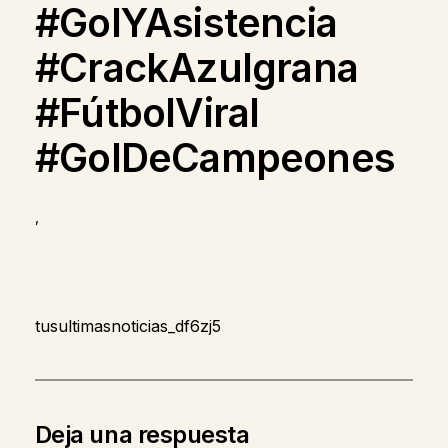
#GolYAsistencia
#CrackAzulgrana
#FútbolViral
#GolDeCampeones
,
tusultimasnoticias_df6zj5
Deja una respuesta