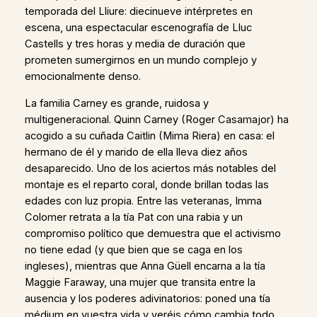
temporada del Lliure: diecinueve intérpretes en
escena, una espectacular escenografía de Lluc
Castells y tres horas y media de duración que
prometen sumergirnos en un mundo complejo y
emocionalmente denso.
La familia Carney es grande, ruidosa y
multigeneracional. Quinn Carney (Roger Casamajor) ha
acogido a su cuñada Caitlin (Mima Riera) en casa: el
hermano de él y marido de ella lleva diez años
desaparecido. Uno de los aciertos más notables del
montaje es el reparto coral, donde brillan todas las
edades con luz propia. Entre las veteranas, Imma
Colomer retrata a la tía Pat con una rabia y un
compromiso político que demuestra que el activismo
no tiene edad (y que bien que se caga en los
ingleses), mientras que Anna Güell encarna a la tía
Maggie Faraway, una mujer que transita entre la
ausencia y los poderes adivinatorios: poned una tía
médium en vuestra vida y veréis cómo cambia todo.