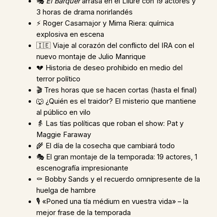
🎭
El Barquer
arrasa en el Lliure con 19 actores y
3 horas de drama norirlandés
⚡ Roger Casamajor y Mima Riera: química
explosiva en escena
🇮🇪 Viaje al corazón del conflicto del IRA con el
nuevo montaje de Julio Manrique
💔 Historia de deseo prohibido en medio del
terror político
🎬 Tres horas que se hacen cortas (hasta el final)
🐺 ¿Quién es el traidor? El misterio que mantiene
al público en vilo
👵 Las tías políticas que roban el show: Pat y
Maggie Faraway
🌾 El día de la cosecha que cambiará todo
🎭 El gran montaje de la temporada: 19 actores, 1
escenografía impresionante
⚰️ Bobby Sands y el recuerdo omnipresente de la
huelga de hambre
🎙️ «Poned una tía médium en vuestra vida» – la
mejor frase de la temporada