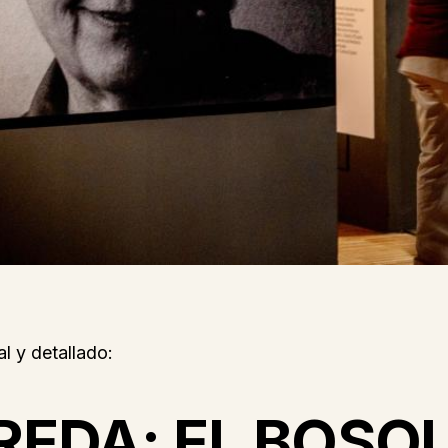
al y detallado:
EDA: EL BOSQU