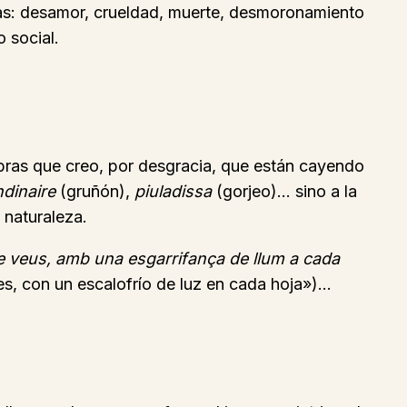
tas: desamor, crueldad, muerte, desmoronamiento
o social.
abras que creo, por desgracia, que están cayendo
ndinaire
(gruñón),
piuladissa
(gorjeo)… sino a la
 naturaleza.
 de veus, amb una esgarrifança de llum a cada
ces, con un escalofrío de luz en cada hoja»)…