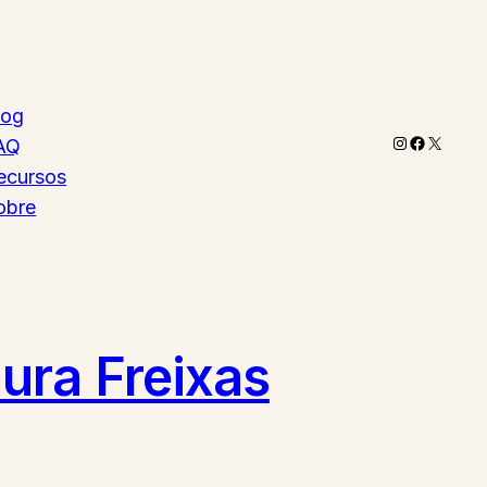
log
Instagram
Faceboo
X
AQ
ecursos
obre
ura Freixas