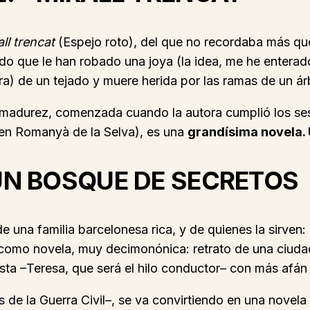
all trencat
(Espejo roto), del que no recordaba más que
ido que le han robado una joya (la idea, me he enterad
tira) de un tejado y muere herida por las ramas de un á
 madurez, comenzada cuando la autora cumplió los sese
 en Romanyà de la Selva), es una
grandísima novela. 
UN BOSQUE DE SECRETOS
de una familia barcelonesa rica, y de quienes la sirven
, como novela, muy decimonónica: retrato de una ciuda
nista –Teresa, que será el hilo conductor– con más afá
e la Guerra Civil–, se va convirtiendo en una novela p