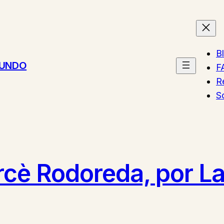
B
MUNDO
F
R
S
cè Rodoreda, por La