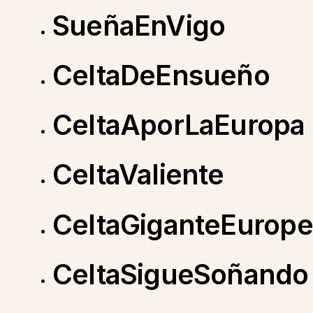
SueñaEnVigo
CeltaDeEnsueño
CeltaAporLaEuropa
CeltaValiente
CeltaGiganteEurop
CeltaSigueSoñando