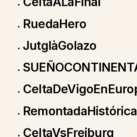
CeltaALaFinal
RuedaHero
JutglàGolazo
SUEÑOCONTINENT
CeltaDeVigoEnEuro
RemontadaHistórica
CeltaVsFreiburg