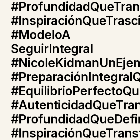
#ProfundidadQueTran
#InspiraciónQueTrasc
#ModeloA
SeguirIntegral
#NicoleKidmanUnEjem
#PreparaciónIntegral
#EquilibrioPerfectoQ
#AutenticidadQueTra
#ProfundidadQueDefi
#InspiraciónQueTran