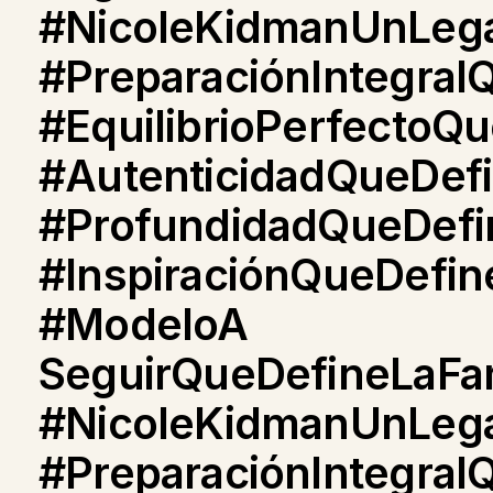
#NicoleKidmanUnLeg
#PreparaciónIntegral
#EquilibrioPerfectoQ
#AutenticidadQueDef
#ProfundidadQueDef
#InspiraciónQueDefi
#ModeloA
SeguirQueDefineLaF
#NicoleKidmanUnLeg
#PreparaciónIntegra