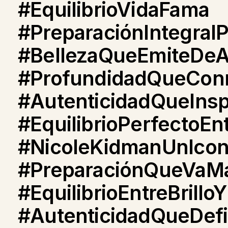
#EquilibrioVidaFama
#PreparaciónIntegralP
#BellezaQueEmiteDeA
#ProfundidadQueCo
#AutenticidadQueInsp
#EquilibrioPerfectoEn
#NicoleKidmanUnIco
#PreparaciónQueVaMás
#EquilibrioEntreBrill
#AutenticidadQueDef