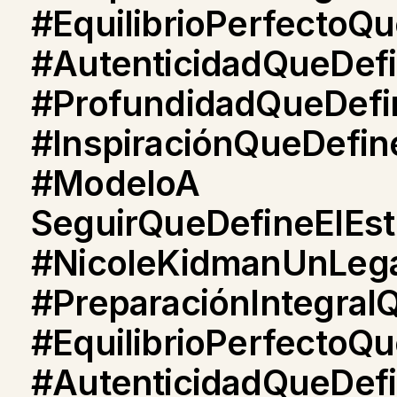
#EquilibrioPerfectoQ
#AutenticidadQueDefin
#ProfundidadQueDefin
#InspiraciónQueDefine
#ModeloA
SeguirQueDefineElEstr
#NicoleKidmanUnLega
#PreparaciónIntegralQ
#EquilibrioPerfectoQu
#AutenticidadQueDefi