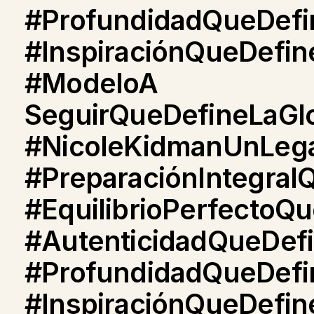
#ProfundidadQueDefi
#InspiraciónQueDefin
#ModeloA
SeguirQueDefineLaGlo
#NicoleKidmanUnLega
#PreparaciónIntegral
#EquilibrioPerfectoQu
#AutenticidadQueDefi
#ProfundidadQueDefi
#InspiraciónQueDefin