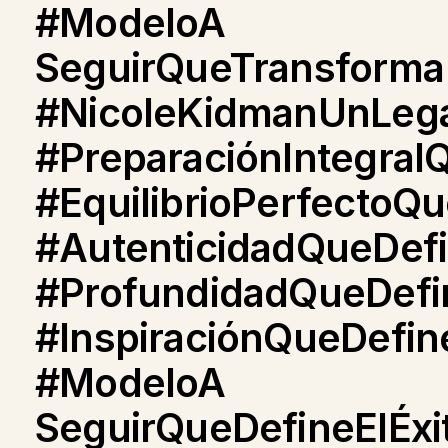
#ModeloA
SeguirQueTransforma
#NicoleKidmanUnLeg
#PreparaciónIntegral
#EquilibrioPerfectoQ
#AutenticidadQueDefi
#ProfundidadQueDefin
#InspiraciónQueDefin
#ModeloA
SeguirQueDefineElÉxi