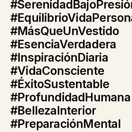
#SerenidadBajoPresió
#EquilibrioVidaPerson
#MásQueUnVestido
#EsenciaVerdadera
#InspiraciónDiaria
#VidaConsciente
#ÉxitoSustentable
#ProfundidadHumana
#BellezaInterior
#PreparaciónMental