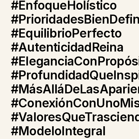
#EnfoqueHolístico
#PrioridadesBienDefi
#EquilibrioPerfecto
#AutenticidadReina
#EleganciaConPropós
#ProfundidadQueInsp
#MásAlláDeLasAparie
#ConexiónConUnoMi
#ValoresQueTrascien
#ModeloIntegral