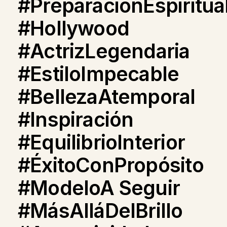
#PreparaciónEspiritua
#Hollywood
#ActrizLegendaria
#EstiloImpecable
#BellezaAtemporal
#Inspiración
#EquilibrioInterior
#ÉxitoConPropósito
#ModeloA Seguir
#MásAlláDelBrillo