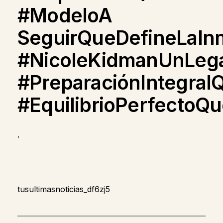
#ModeloA
SeguirQueDefineLaInm
#NicoleKidmanUnLega
#PreparaciónIntegral
#EquilibrioPerfectoQ
,
tusultimasnoticias_df6zj5