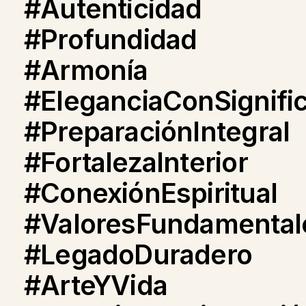
#Autenticidad
#Profundidad
#Armonía
#EleganciaConSignifi
#PreparaciónIntegral
#FortalezaInterior
#ConexiónEspiritual
#ValoresFundamental
#LegadoDuradero
#ArteYVida