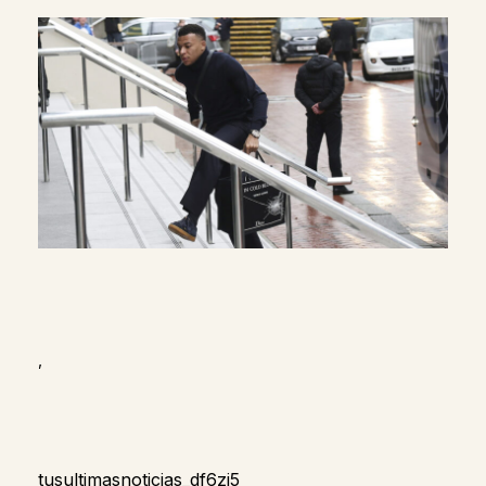
,
tusultimasnoticias_df6zj5