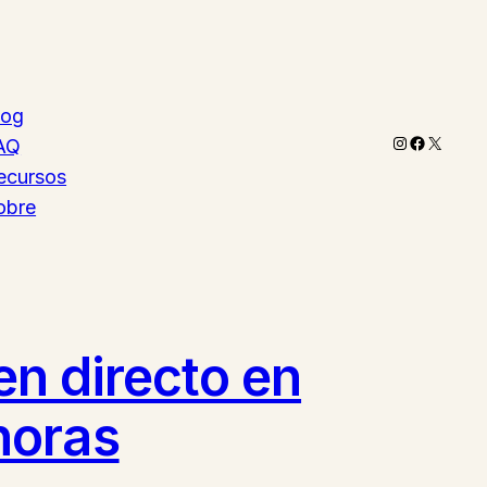
log
Instagram
Faceboo
X
AQ
ecursos
obre
en directo en
horas