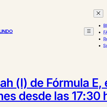
B
MUNDO
F
R
S
ah (I) de Fórmula E, 
es desde las 17:30 