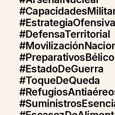
#CapacidadesMilita
#EstrategiaOfensiv
#DefensaTerritorial
#MovilizaciónNacio
#PreparativosBélico
#EstadoDeGuerra
#ToqueDeQueda
#RefugiosAntiaéreo
#SuministrosEsenci
#EscasezDeAliment