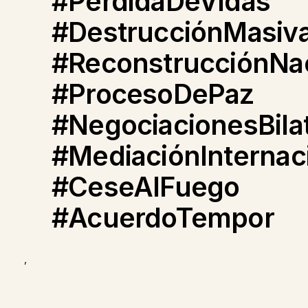
#PérdidaDeVidas
#DestrucciónMasiv
#ReconstrucciónNa
#ProcesoDePaz
#NegociacionesBila
#MediaciónInternac
#CeseAlFuego
#AcuerdoTempor
,