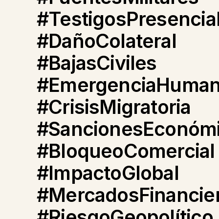
#TestigosPresencia
#DañoColateral
#BajasCiviles
#EmergenciaHumani
#CrisisMigratoria
#SancionesEconóm
#BloqueoComercial
#ImpactoGlobal
#MercadosFinancie
#RiesgoGeopolítico