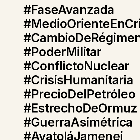
#FaseAvanzada
#MedioOrienteEnCri
#CambioDeRégime
#PoderMilitar
#ConflictoNuclear
#CrisisHumanitaria
#PrecioDelPetróleo
#EstrechoDeOrmuz
#GuerraAsimétrica
#AyatoláJamenei