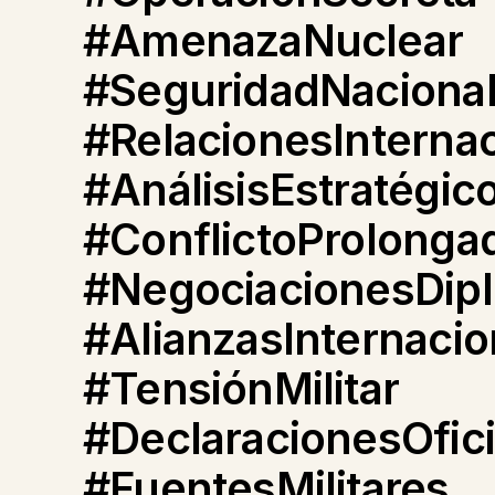
#AmenazaNuclear
#SeguridadNaciona
#RelacionesInterna
#AnálisisEstratégic
#ConflictoProlonga
#NegociacionesDipl
#AlianzasInternacio
#TensiónMilitar
#DeclaracionesOfici
#FuentesMilitares