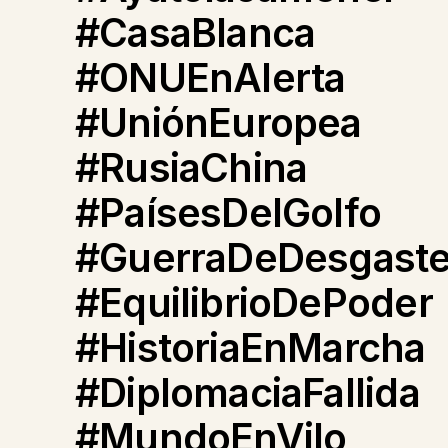
#CasaBlanca
#ONUEnAlerta
#UniónEuropea
#RusiaChina
#PaísesDelGolfo
#GuerraDeDesgast
#EquilibrioDePoder
#HistoriaEnMarcha
#DiplomaciaFallida
#MundoEnVilo