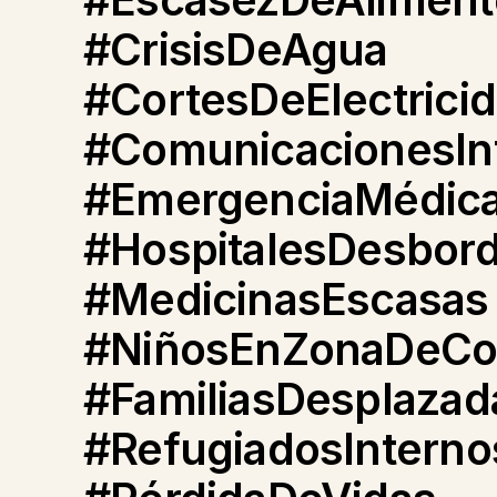
#CrisisDeAgua
#CortesDeElectrici
#ComunicacionesIn
#EmergenciaMédic
#HospitalesDesbor
#MedicinasEscasas
#NiñosEnZonaDeCon
#FamiliasDesplazad
#RefugiadosInterno