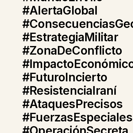
#AlertaGlobal
#ConsecuenciasGeo
#EstrategiaMilitar
#ZonaDeConflicto
#ImpactoEconómic
#FuturoIncierto
#ResistenciaIraní
#AtaquesPrecisos
#FuerzasEspeciales
#OperaciónSecreta