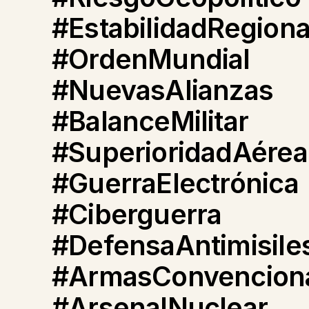
#EstabilidadRegiona
#OrdenMundial
#NuevasAlianzas
#BalanceMilitar
#SuperioridadAérea
#GuerraElectrónica
#Ciberguerra
#DefensaAntimisile
#ArmasConvencion
#ArsenalNuclear