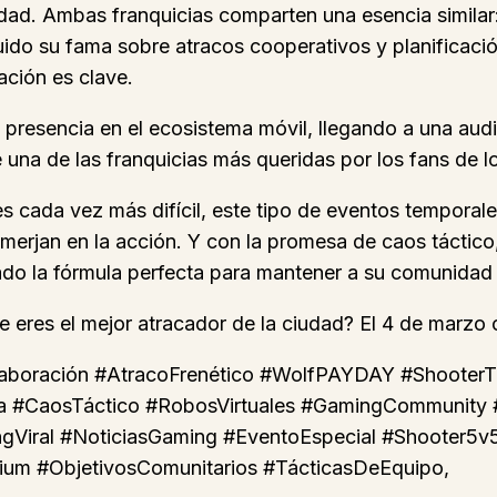
ad. Ambas franquicias comparten una esencia similar:
do su fama sobre atracos cooperativos y planificaci
ación es clave.
presencia en el ecosistema móvil, llegando a una audi
e una de las franquicias más queridas por los fans de l
 cada vez más difícil, este tipo de eventos temporal
erjan en la acción. Y con la promesa de caos táctico
rado la fórmula perfecta para mantener a su comunida
ue eres el mejor atracador de la ciudad? El 4 de marzo
aboración #AtracoFrenético #WolfPAYDAY #ShooterT
a #CaosTáctico #RobosVirtuales #GamingCommunity
Viral #NoticiasGaming #EventoEspecial #Shooter5
um #ObjetivosComunitarios #TácticasDeEquipo,