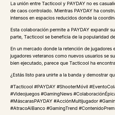
La unión entre Tacticool y PAYDAY no es casualid
de caos controlado. Mientras PAYDAY ha construi
intensos en espacios reducidos donde la coordin
Esta colaboración permite a PAYDAY expandir su 
parte, Tacticool se beneficia de la popularidad d
En un mercado donde la retención de jugadores es
jugadores veteranos como nuevos usuarios se sum
bien ejecutado, parece que Tacticool ha encont
¿Estás listo para unirte a la banda y demostrar q
#Tacticool #PAYDAY #ShooterMóvil #EventoCol
#Videojuegos #GamingNews #ColaboraciónÉpic
#MáscarasPAYDAY #AcciónMultijugador #Gaming
#AtracoAlBanco #GamingTrend #ContenidoPremi