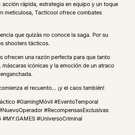
 acción rápida, estrategia en equipo y un toque
ón meticulosa, Tacticool ofrece combates
encia que quizás no conoce la saga. Por su
os shooters tácticos.
es ofrecen una razón perfecta para que tanto
, máscaras icónicas y la emoción de un atraco
d enganchada.
 comienza el recuento… ¡y el caos también!
áctico #GamingMóvil #EventoTemporal
 #NuevoOperador #RecompensasExclusivas
v5 #MY.GAMES #UniversoCriminal