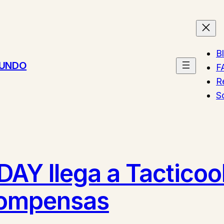
B
MUNDO
F
R
S
DAY llega a Tacticoo
compensas