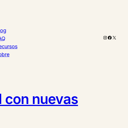
log
Instagram
Faceboo
X
AQ
ecursos
obre
l con nuevas