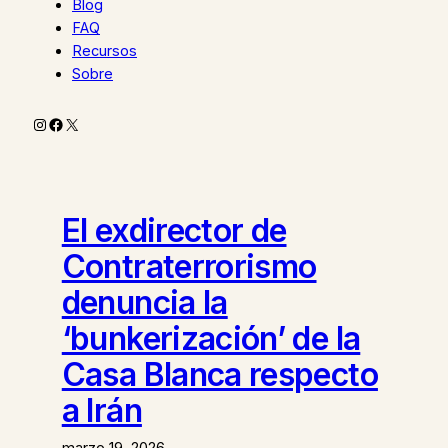
Blog
FAQ
Recursos
Sobre
Instagram
Facebook
X
El exdirector de
Contraterrorismo
denuncia la
‘bunkerización’ de la
Casa Blanca respecto
a Irán
marzo 19, 2026