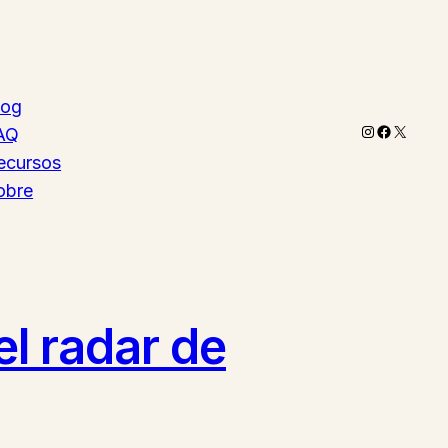
log
Instagram
Faceboo
X
AQ
ecursos
obre
el radar de