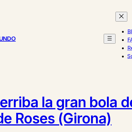
B
MUNDO
F
R
S
derriba la gran bola d
 de Roses (Girona)