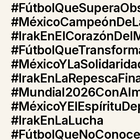
#FútbolQueSuperaObs
#MéxicoCampeónDeLa
#IrakEnElCorazónDel
#FútbolQueTransform
#MéxicoYLaSolidarida
#IrakEnLaRepescaFina
#Mundial2026ConAl
#MéxicoYElEspírituDe
#IrakEnLaLucha
#FútbolQueNoConoce