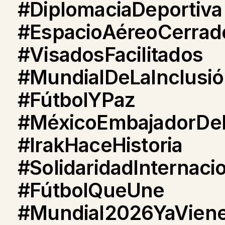
#DiplomaciaDeportiva
#EspacioAéreoCerrad
#VisadosFacilitados
#MundialDeLaInclusi
#FútbolYPaz
#MéxicoEmbajadorDe
#IrakHaceHistoria
#SolidaridadInternaci
#FútbolQueUne
#Mundial2026YaVien