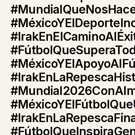
#MundialQueNosHace
#MéxicoYElDeporteInc
#IrakEnElCaminoAlÉxi
#FútbolQueSuperaTo
#MéxicoYElApoyoAlFú
#IrakEnLaRepescaHist
#Mundial2026ConAlm
#MéxicoYElFútbolQu
#IrakEnLaRepescaFina
#FútbolQueInspiraGe