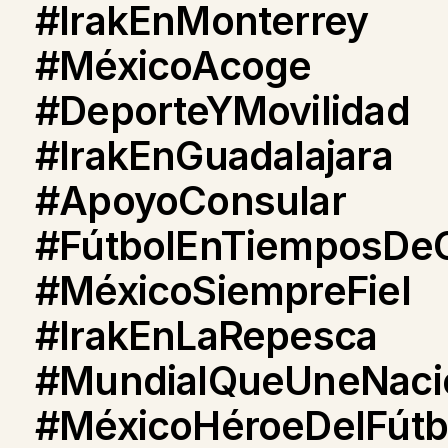
#IrakEnMonterrey
#MéxicoAcoge
#DeporteYMovilidad
#IrakEnGuadalajara
#ApoyoConsular
#FútbolEnTiemposDeC
#MéxicoSiempreFiel
#IrakEnLaRepesca
#MundialQueUneNaci
#MéxicoHéroeDelFútb