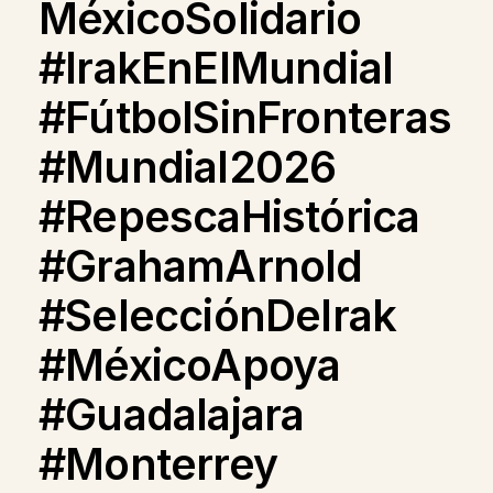
MéxicoSolidario
#IrakEnElMundial
#FútbolSinFronteras
#Mundial2026
#RepescaHistórica
#GrahamArnold
#SelecciónDeIrak
#MéxicoApoya
#Guadalajara
#Monterrey