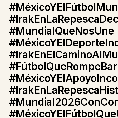
#MéxicoYElFútbolMun
#IrakEnLaRepescaDec
#MundialQueNosUne
#MéxicoYElDeporteInc
#IrakEnElCaminoAlMu
#FútbolQueRompeBar
#MéxicoYElApoyoInco
#IrakEnLaRepescaHist
#Mundial2026ConCor
#MéxicoYElFútbolQu