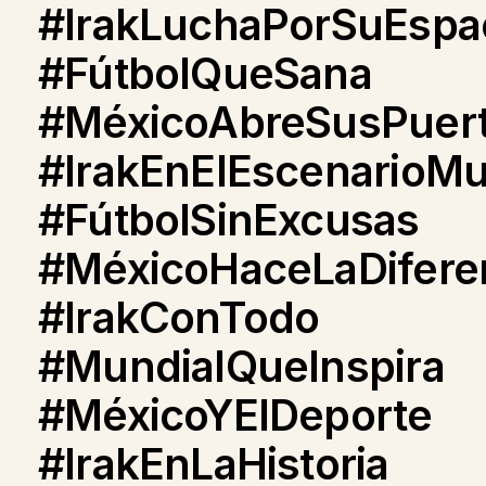
#IrakLuchaPorSuEspa
#FútbolQueSana
#MéxicoAbreSusPuer
#IrakEnElEscenarioMu
#FútbolSinExcusas
#MéxicoHaceLaDifere
#IrakConTodo
#MundialQueInspira
#MéxicoYElDeporte
#IrakEnLaHistoria