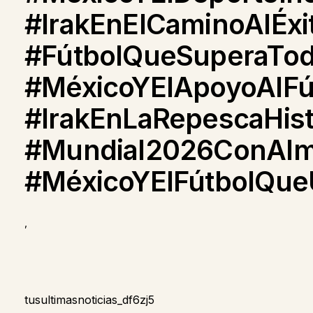
#IrakEnElCaminoAlÉxi
#FútbolQueSuperaTo
#MéxicoYElApoyoAlFú
#IrakEnLaRepescaHist
#Mundial2026ConAlm
#MéxicoYElFútbolQu
,
tusultimasnoticias_df6zj5