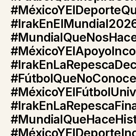
#MéxicoYElDeporteQ
#IrakEnElMundial202
#MundialQueNosHace
#MéxicoYElApoyoInco
#IrakEnLaRepescaDec
#FútbolQueNoConoce
#MéxicoYElFútbolUniv
#IrakEnLaRepescaFina
#MundialQueHaceHist
#MéxicoYElDeporteInc