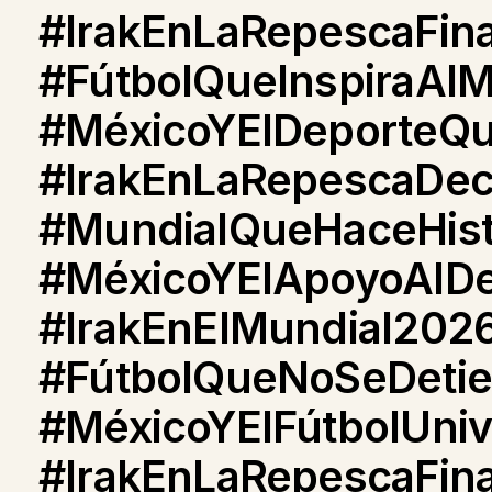
#IrakEnLaRepescaFina
#FútbolQueInspiraAl
#MéxicoYElDeporteQ
#IrakEnLaRepescaDec
#MundialQueHaceHist
#MéxicoYElApoyoAlDe
#IrakEnElMundial202
#FútbolQueNoSeDeti
#MéxicoYElFútbolUniv
#IrakEnLaRepescaFina