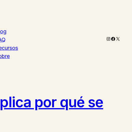
log
Instagram
Faceboo
X
AQ
ecursos
obre
plica por qué se