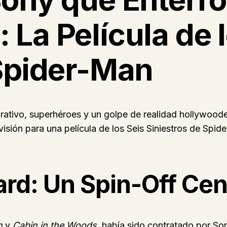
La Película de l
 Spider-Man
rativo, superhéroes y un golpe de realidad hollywood
isión para una película de los Seis Siniestros de Spid
rd: Un Spin-Off Cen
n
y
Cabin in the Woods
, había sido contratado por Son