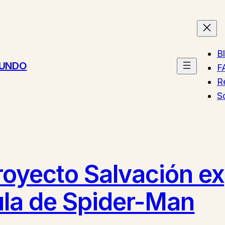
B
MUNDO
F
R
S
Proyecto Salvación ex
ula de Spider-Man