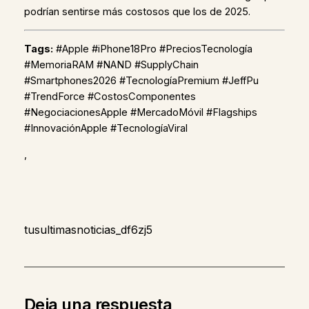
podrían sentirse más costosos que los de 2025.
Tags:
#Apple #iPhone18Pro #PreciosTecnología
#MemoriaRAM #NAND #SupplyChain
#Smartphones2026 #TecnologíaPremium #JeffPu
#TrendForce #CostosComponentes
#NegociacionesApple #MercadoMóvil #Flagships
#InnovaciónApple #TecnologíaViral
,
tusultimasnoticias_df6zj5
Deja una respuesta