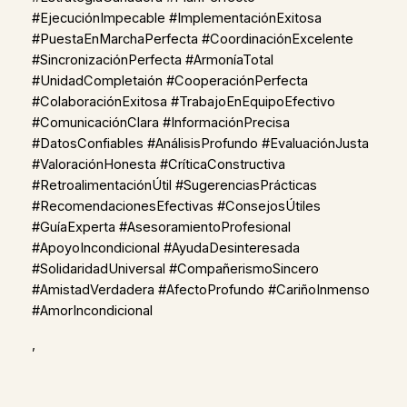
#EjecuciónImpecable #ImplementaciónExitosa
#PuestaEnMarchaPerfecta #CoordinaciónExcelente
#SincronizaciónPerfecta #ArmoníaTotal
#UnidadCompletaión #CooperaciónPerfecta
#ColaboraciónExitosa #TrabajoEnEquipoEfectivo
#ComunicaciónClara #InformaciónPrecisa
#DatosConfiables #AnálisisProfundo #EvaluaciónJusta
#ValoraciónHonesta #CríticaConstructiva
#RetroalimentaciónÚtil #SugerenciasPrácticas
#RecomendacionesEfectivas #ConsejosÚtiles
#GuíaExperta #AsesoramientoProfesional
#ApoyoIncondicional #AyudaDesinteresada
#SolidaridadUniversal #CompañerismoSincero
#AmistadVerdadera #AfectoProfundo #CariñoInmenso
#AmorIncondicional
,