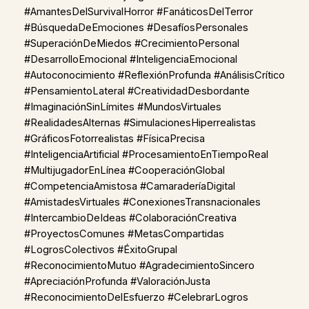
#AmantesDelSurvivalHorror #FanáticosDelTerror
#BúsquedaDeEmociones #DesafíosPersonales
#SuperaciónDeMiedos #CrecimientoPersonal
#DesarrolloEmocional #InteligenciaEmocional
#Autoconocimiento #ReflexiónProfunda #AnálisisCrítico
#PensamientoLateral #CreatividadDesbordante
#ImaginaciónSinLímites #MundosVirtuales
#RealidadesAlternas #SimulacionesHiperrealistas
#GráficosFotorrealistas #FísicaPrecisa
#InteligenciaArtificial #ProcesamientoEnTiempoReal
#MultijugadorEnLínea #CooperaciónGlobal
#CompetenciaAmistosa #CamaraderíaDigital
#AmistadesVirtuales #ConexionesTransnacionales
#IntercambioDeIdeas #ColaboraciónCreativa
#ProyectosComunes #MetasCompartidas
#LogrosColectivos #ÉxitoGrupal
#ReconocimientoMutuo #AgradecimientoSincero
#ApreciaciónProfunda #ValoraciónJusta
#ReconocimientoDelEsfuerzo #CelebrarLogros