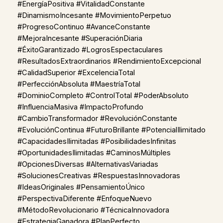
#EnergíaPositiva #VitalidadConstante
#DinamismoIncesante #MovimientoPerpetuo
#ProgresoContinuo #AvanceConstante
#MejoraIncesante #SuperaciónDiaria
#ÉxitoGarantizado #LogrosEspectaculares
#ResultadosExtraordinarios #RendimientoExcepcional
#CalidadSuperior #ExcelenciaTotal
#PerfecciónAbsoluta #MaestríaTotal
#DominioCompleto #ControlTotal #PoderAbsoluto
#InfluenciaMasiva #ImpactoProfundo
#CambioTransformador #RevoluciónConstante
#EvoluciónContinua #FuturoBrillante #PotencialIlimitado
#CapacidadesIlimitadas #PosibilidadesInfinitas
#OportunidadesIlimitadas #CaminosMúltiples
#OpcionesDiversas #AlternativasVariadas
#SolucionesCreativas #RespuestasInnovadoras
#IdeasOriginales #PensamientoÚnico
#PerspectivaDiferente #EnfoqueNuevo
#MétodoRevolucionario #TécnicaInnovadora
#EstrategiaGanadora #PlanPerfecto