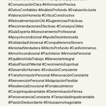
#ComunicaciónClara #InformaciónPrecisa
#DatosConfiables #AnálisisProfundo #EvaluaciónJusta
#ValoraciónHonesta #CríticaConstructiva
#RetroalimentaciónÚtil #SugerenciasPrácticas
#RecomendacionesEfectivas #ConsejosÚtiles
#GuíaExperta #AsesoramientoProfesional
#ApoyoIncondicional #AyudaDesinteresada
#SolidaridadUniversal #CompañerismoSincero
#AmistadVerdadera #AfectoProfundo #CariñoInmenso
#AmorIncondicional #PazInterior #ArmoníaPersonal
#EquilibrioVidaTrabajo #BienestarIntegral
#SaludFísicaYMental #CrecimientoEspiritual
#DesarrolloHumano #EvoluciónConsciente
#TransformaciónPersonal #RenovaciónConstante
#ReinvenciónPersonal #AdaptaciónFlexible
#ResilienciaEmocional #FortalezaInterior
#CorajeInquebrantable #DeterminaciónFérrea
#PerseveranciaConstante #TenacidadInquebrantable
#PasiónDesbordante #EntusiasmoInagotable