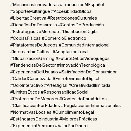
#MecánicasInnovadoras #TraducciónAlEspañol
#SoporteMultilingüe #AccesibilidadGlobal
#LibertadCreativa #RestriccionesCulturales
#DesafíosDeDesarrollo #CostosDeProducción
#EstrategiasDeMercado #DistribuciónDigital
#CopiasFísicas #ComercioElectrónico
#PlataformasDeJuegos #ComunidadInternacional
#IntercambioCultural #AdaptaciónLocal
#GlobalizaciónGaming #FuturoDeLosVideojuegos
#TendenciasDelSector #InnovaciónTecnológica
#ExperienciaDelUsuario #SatisfacciónDelConsumidor
#CalidadGarantizada #EntretenimientoDigital
#OcioInteractivo #ArteDigital #CreatividadIlimitada
#LímitesÉticos #ResponsabilidadSocial
#ProtecciónDeMenores #ContenidoParaAdultos
#ClasificaciónPorEdades #RegulacionesInternacionales
#NormativasLocales #CumplimientoLegal
#EstándaresDeIndustria #MejoresPrácticas
#ExperienciaPremium #ValorPorDinero