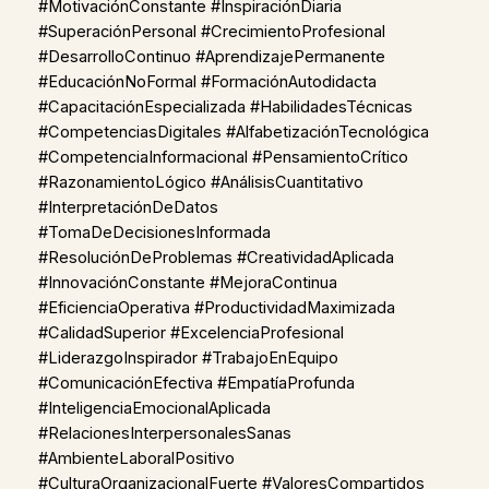
#MotivaciónConstante #InspiraciónDiaria
#SuperaciónPersonal #CrecimientoProfesional
#DesarrolloContinuo #AprendizajePermanente
#EducaciónNoFormal #FormaciónAutodidacta
#CapacitaciónEspecializada #HabilidadesTécnicas
#CompetenciasDigitales #AlfabetizaciónTecnológica
#CompetenciaInformacional #PensamientoCrítico
#RazonamientoLógico #AnálisisCuantitativo
#InterpretaciónDeDatos
#TomaDeDecisionesInformada
#ResoluciónDeProblemas #CreatividadAplicada
#InnovaciónConstante #MejoraContinua
#EficienciaOperativa #ProductividadMaximizada
#CalidadSuperior #ExcelenciaProfesional
#LiderazgoInspirador #TrabajoEnEquipo
#ComunicaciónEfectiva #EmpatíaProfunda
#InteligenciaEmocionalAplicada
#RelacionesInterpersonalesSanas
#AmbienteLaboralPositivo
#CulturaOrganizacionalFuerte #ValoresCompartidos