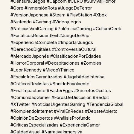
#CensuraJuegos #Capcom #CERO #SurvivalHorror
#Gore #InmersiónRota #JuegoDeTerror
#VersionJaponesa #Steam #PlayStation #Xbox
#Nintendo #Gaming #Videojuegos
#NoticiasViralGaming #PolémicaGaming #CulturaGeek
#FanáticosResidentEvil #JuegoDelAño
#ExperienciaCompleta #ImportarJuegos
#DerechosDigitales #ControversiaCultural
#MercadoJaponés #ClasificaciónPorEdades
#HorrorCorporal #Decapitaciones #Zombies
#LeonKennedy #MiedoYPánico
#EscalofríosGarantizados #JugabilidadIntensa
#GráficosRealistas #SonidoEnvolvente
#FinalImpactante #EasterEggs #SecretosOcultos
#ComunidadGamer #ForosDeDiscusión #Reddit
#XTwitter #NoticiasUrgentesGaming #TendenciaGlobal
#RompiendoInternet #ViralEnRedes #DebateAbierto
#OpiniónDeExpertos #AnálisisProfundo
#CríticasEspecializadas #ExperienciaGamer
#CalidadVisual #NarrativaInmersiva