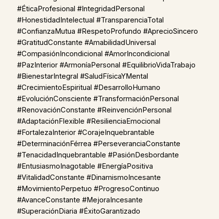
#ÉticaProfesional #IntegridadPersonal
#HonestidadIntelectual #TransparenciaTotal
#ConfianzaMutua #RespetoProfundo #AprecioSincero
#GratitudConstante #AmabilidadUniversal
#CompasiónIncondicional #AmorIncondicional
#PazInterior #ArmoníaPersonal #EquilibrioVidaTrabajo
#BienestarIntegral #SaludFísicaYMental
#CrecimientoEspiritual #DesarrolloHumano
#EvoluciónConsciente #TransformaciónPersonal
#RenovaciónConstante #ReinvenciónPersonal
#AdaptaciónFlexible #ResilienciaEmocional
#FortalezaInterior #CorajeInquebrantable
#DeterminaciónFérrea #PerseveranciaConstante
#TenacidadInquebrantable #PasiónDesbordante
#EntusiasmoInagotable #EnergíaPositiva
#VitalidadConstante #DinamismoIncesante
#MovimientoPerpetuo #ProgresoContinuo
#AvanceConstante #MejoraIncesante
#SuperaciónDiaria #ÉxitoGarantizado