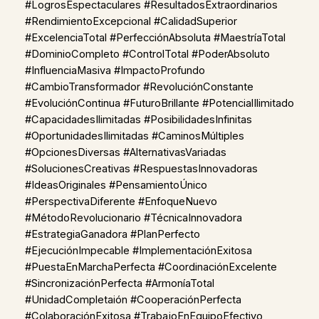
#LogrosEspectaculares #ResultadosExtraordinarios
#RendimientoExcepcional #CalidadSuperior
#ExcelenciaTotal #PerfecciónAbsoluta #MaestríaTotal
#DominioCompleto #ControlTotal #PoderAbsoluto
#InfluenciaMasiva #ImpactoProfundo
#CambioTransformador #RevoluciónConstante
#EvoluciónContinua #FuturoBrillante #PotencialIlimitado
#CapacidadesIlimitadas #PosibilidadesInfinitas
#OportunidadesIlimitadas #CaminosMúltiples
#OpcionesDiversas #AlternativasVariadas
#SolucionesCreativas #RespuestasInnovadoras
#IdeasOriginales #PensamientoÚnico
#PerspectivaDiferente #EnfoqueNuevo
#MétodoRevolucionario #TécnicaInnovadora
#EstrategiaGanadora #PlanPerfecto
#EjecuciónImpecable #ImplementaciónExitosa
#PuestaEnMarchaPerfecta #CoordinaciónExcelente
#SincronizaciónPerfecta #ArmoníaTotal
#UnidadCompletaión #CooperaciónPerfecta
#ColaboraciónExitosa #TrabajoEnEquipoEfectivo