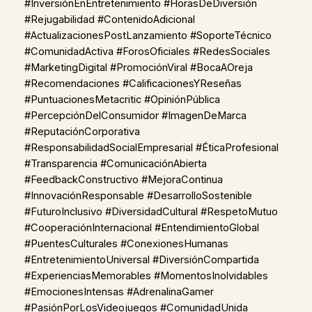
#InversiónEnEntretenimiento #HorasDeDiversión
#Rejugabilidad #ContenidoAdicional
#ActualizacionesPostLanzamiento #SoporteTécnico
#ComunidadActiva #ForosOficiales #RedesSociales
#MarketingDigital #PromociónViral #BocaAOreja
#Recomendaciones #CalificacionesYReseñas
#PuntuacionesMetacritic #OpiniónPública
#PercepciónDelConsumidor #ImagenDeMarca
#ReputaciónCorporativa
#ResponsabilidadSocialEmpresarial #ÉticaProfesional
#Transparencia #ComunicaciónAbierta
#FeedbackConstructivo #MejoraContinua
#InnovaciónResponsable #DesarrolloSostenible
#FuturoInclusivo #DiversidadCultural #RespetoMutuo
#CooperaciónInternacional #EntendimientoGlobal
#PuentesCulturales #ConexionesHumanas
#EntretenimientoUniversal #DiversiónCompartida
#ExperienciasMemorables #MomentosInolvidables
#EmocionesIntensas #AdrenalinaGamer
#PasiónPorLosVideojuegos #ComunidadUnida