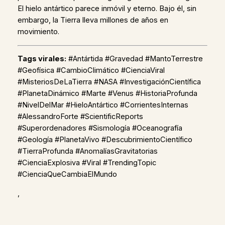
El hielo antártico parece inmóvil y eterno. Bajo él, sin
embargo, la Tierra lleva millones de años en
movimiento.
Tags virales:
#Antártida #Gravedad #MantoTerrestre
#Geofísica #CambioClimático #CienciaViral
#MisteriosDeLaTierra #NASA #InvestigaciónCientífica
#PlanetaDinámico #Marte #Venus #HistoriaProfunda
#NivelDelMar #HieloAntártico #CorrientesInternas
#AlessandroForte #ScientificReports
#Superordenadores #Sismología #Oceanografía
#Geología #PlanetaVivo #DescubrimientoCientífico
#TierraProfunda #AnomalíasGravitatorias
#CienciaExplosiva #Viral #TrendingTopic
#CienciaQueCambiaElMundo
,