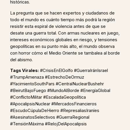
históricas.
La pregunta que se hacen expertos y ciudadanos de
todo el mundo es cuánto tiempo más podrá la región
resistir esta espiral de violencia antes de que se
desate una guerra total. Con armas nucleares en juego,
intereses económicos globales en riesgo, y tensiones
geopolíticas en su punto más alto, el mundo observa
con horror cómo el Medio Oriente se tambalea al borde
del abismo.
Tags Virales:
#CrisisEnElGolfo #GuerraIránIsrael
#TrumpAmenaza #EstrechoDeOrmuz
#YacimientoSouthPars #CentralNuclearBushehr
#BeirutBajoFuego #MundoAlBorde #EnergíaGlobal
#ConflictoMilitar #EscaladaGeopolítica
#ApocalipsisNuclear #MercadosFinancieros
#EscudoCúpulaDeHierro #RepresaliasIraníes
#AsesinatosSelectivos #GuerraRegional
#TensiónMáxima #RelojDelApocalipsis